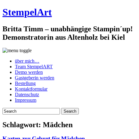
StempelArt
Britta Timm – unabhängige Stampin´up!
Demonstratorin aus Altenholz bei Kiel
über mich…
Team StempelART
Demo werden
Gastgeberin werden
Bestellung
Kontaktformular
Datenschutz
Impressum
Schlagwort:
Mädchen
Karten zur Geburt für Mädchen…