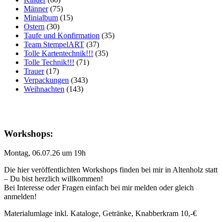
Männer
(75)
Minialbum
(15)
Ostern
(30)
Taufe und Konfirmation
(35)
Team StempelART
(37)
Tolle Kartentechnik!!!
(35)
Tolle Technik!!!
(71)
Trauer
(17)
Verpackungen
(343)
Weihnachten
(143)
Workshops:
Montag, 06.07.26 um 19h
Die hier veröffentlichten Workshops finden bei mir in Altenholz statt
– Du bist herzlich willkommen!
Bei Interesse oder Fragen einfach bei mir melden oder gleich
anmelden!
Materialumlage inkl. Kataloge, Getränke, Knabberkram 10,-€