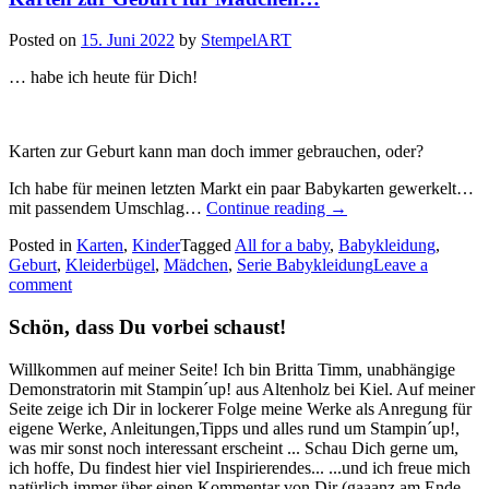
Posted on
15. Juni 2022
by
StempelART
… habe ich heute für Dich!
Karten zur Geburt kann man doch immer gebrauchen, oder?
Ich habe für meinen letzten Markt ein paar Babykarten gewerkelt…
„Karten
mit passendem Umschlag…
Continue reading
→
zur
Posted in
Karten
,
Kinder
Tagged
All for a baby
,
Babykleidung
,
Geburt
Geburt
,
Kleiderbügel
,
Mädchen
,
Serie Babykleidung
Leave a
für
comment
Mädchen…“
Schön, dass Du vorbei schaust!
Willkommen auf meiner Seite! Ich bin Britta Timm, unabhängige
Demonstratorin mit Stampin´up! aus Altenholz bei Kiel. Auf meiner
Seite zeige ich Dir in lockerer Folge meine Werke als Anregung für
eigene Werke, Anleitungen,Tipps und alles rund um Stampin´up!,
was mir sonst noch interessant erscheint ... Schau Dich gerne um,
ich hoffe, Du findest hier viel Inspirierendes... ...und ich freue mich
natürlich immer über einen Kommentar von Dir (gaaanz am Ende