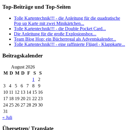
Top-Beiträge und Top-Seiten
Tolle Kartentechnik!!! - die Anleitung für die quadratische
Pop up Karte mit zwei Minikärtchen...
Tolle Kartentechnik!!! - die Double Pocket Card...
Die Anleitung für die große Explosionsbox...
Team Blog Hop: ein Bücherregal als Adventskalender...
Tolle Kartentechnik!!! - eine raffinierte Flügel - Klappkarte...
Beitragskalender
August 2026
M
D
M
D
F
S
S
1
2
3
4
5
6
7
8
9
10
11
12
13
14
15
16
17
18
19
20
21
22
23
24
25
26
27
28
29
30
31
« Juli
Übersetzen/ Translate