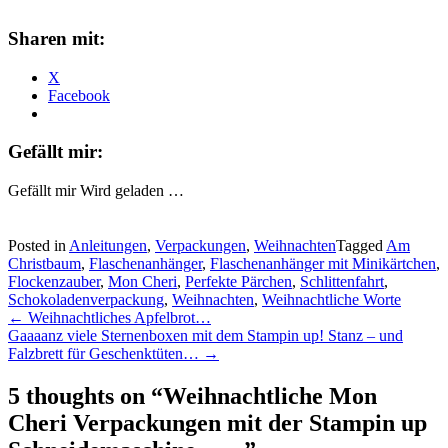
Sharen mit:
X
Facebook
Gefällt mir:
Gefällt mir
Wird geladen …
Posted in
Anleitungen
,
Verpackungen
,
Weihnachten
Tagged
Am
Christbaum
,
Flaschenanhänger
,
Flaschenanhänger mit Minikärtchen
,
Flockenzauber
,
Mon Cheri
,
Perfekte Pärchen
,
Schlittenfahrt
,
Schokoladenverpackung
,
Weihnachten
,
Weihnachtliche Worte
Post
←
Weihnachtliches Apfelbrot…
Gaaaanz viele Sternenboxen mit dem Stampin up! Stanz – und
navigation
Falzbrett für Geschenktüten…
→
5 thoughts on “
Weihnachtliche Mon
Cheri Verpackungen mit der Stampin up