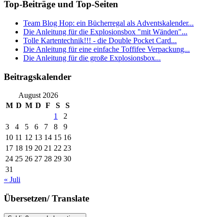
Top-Beiträge und Top-Seiten
Team Blog Hop: ein Bücherregal als Adventskalender...
Die Anleitung für die Explosionsbox "mit Wänden"...
Tolle Kartentechnik!!! - die Double Pocket Card...
Die Anleitung für eine einfache Toffifee Verpackung...
Die Anleitung für die große Explosionsbox...
Beitragskalender
August 2026
M
D
M
D
F
S
S
1
2
3
4
5
6
7
8
9
10
11
12
13
14
15
16
17
18
19
20
21
22
23
24
25
26
27
28
29
30
31
« Juli
Übersetzen/ Translate