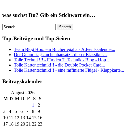
was suchst Du? Gib ein Stichwort ein…
Top-Beiträge und Top-Seiten
Team Blog Hop: ein Bücherregal als Adventskalender...
Der Geburtstagskuchenbausatz - dieser Klassiker…
Tolle Technik!!! - Für den 7. Technik - Blog - Hop...
Tolle Kartentechnik!!! - die Double Pocket Card...
Tolle Kartentechnik!!! - eine raffinierte Flügel - Klappkarte...
Beitragskalender
August 2026
M
D
M
D
F
S
S
1
2
3
4
5
6
7
8
9
10
11
12
13
14
15
16
17
18
19
20
21
22
23