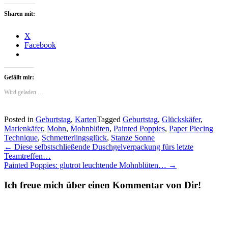
Sharen mit:
X
Facebook
Gefällt mir:
Wird geladen …
Posted in
Geburtstag
,
Karten
Tagged
Geburtstag
,
Glückskäfer
,
Marienkäfer
,
Mohn
,
Mohnblüten
,
Painted Poppies
,
Paper Piecing
Technique
,
Schmetterlingsglück
,
Stanze Sonne
Post
←
Diese selbstschließende Duschgelverpackung fürs letzte
Teamtreffen…
navigation
Painted Poppies: glutrot leuchtende Mohnblüten…
→
Ich freue mich über einen Kommentar von Dir!