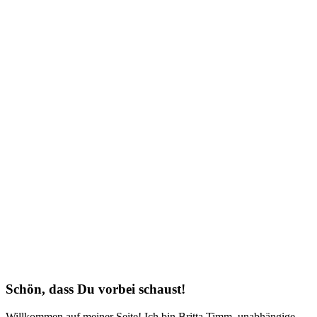
Schön, dass Du vorbei schaust!
Willkommen auf meiner Seite! Ich bin Britta Timm, unabhängige