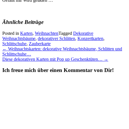
Gefällt mir
Wird geladen …
Ähnliche Beiträge
Posted in
Karten
,
Weihnachten
Tagged
Dekorative
Weihnachtsbäume
,
dekorativer Schlitten
,
Konzertkarten
,
Schlittschuhe
,
Zauberkarte
Post
←
Weihnachtskarten: dekorative Weihnachtsbäume, Schlitten und
Schlittschuhe…
navigation
Diese dekorativen Karten mit Pop up Geschenktüten…
→
Ich freue mich über einen Kommentar von Dir!