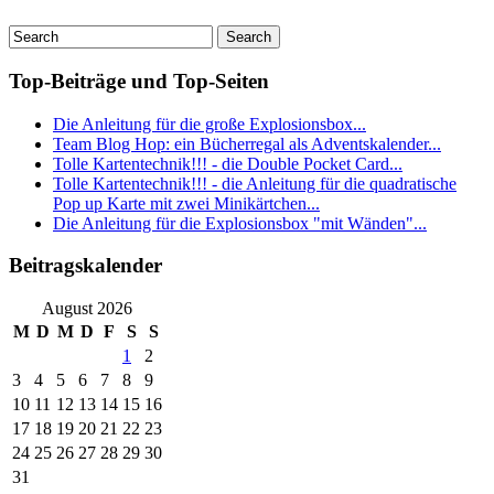
Top-Beiträge und Top-Seiten
Die Anleitung für die große Explosionsbox...
Team Blog Hop: ein Bücherregal als Adventskalender...
Tolle Kartentechnik!!! - die Double Pocket Card...
Tolle Kartentechnik!!! - die Anleitung für die quadratische
Pop up Karte mit zwei Minikärtchen...
Die Anleitung für die Explosionsbox "mit Wänden"...
Beitragskalender
August 2026
M
D
M
D
F
S
S
1
2
3
4
5
6
7
8
9
10
11
12
13
14
15
16
17
18
19
20
21
22
23
24
25
26
27
28
29
30
31