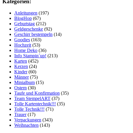
Kategorien:
Anleitungen
(197)
BlogHop
(67)
Geburtstag
(212)
Geldgeschenke
(92)
Geschirr bestempeln
(14)
Goodies
(163)
Hochzeit
(53)
Home Deko
(36)
Info Stampin´up!
(213)
Karten
(452)
Kerzen
(24)
Kinder
(60)
Männer
(75)
Minialbum
(15)
Ostern
(30)
Taufe und Konfirmation
(35)
Team StempelART
(37)
Tolle Kartentechnik!!!
(35)
Tolle Technik!!!
(71)
Trauer
(17)
Verpackungen
(343)
Weihnachten
(143)