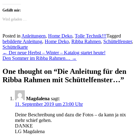
Gefällt mir:
Wird geladen …
Posted in
Anleitungen
,
Home Deko
,
Tolle Technik!!!
Tagged
bebilderte Anleitung
,
Home Deko
,
Ribba Rahmen
,
Schüttelfenster
,
Schüttelkarte
Post
←
Der neue Herbst – Winter – Katalog startet heute!
Den Sommer im Ribba Rahmen…
→
navigation
One thought on “
Die Anleitung für den
Ribba Rahmen mit Schüttelfenster…
”
Magdalena
sagt:
11. September 2019 um 23:00 Uhr
Deine Beschreibung und dazu die Fotos – da kann ja nix
mehr schief gehen.
DANKE
LG Magdalena