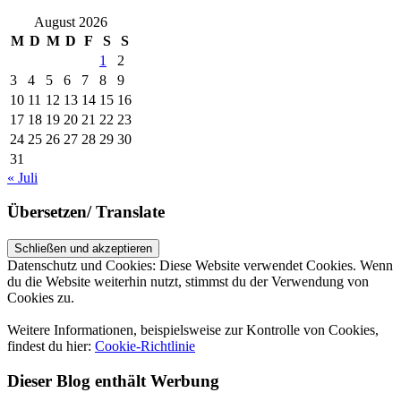
August 2026
M
D
M
D
F
S
S
1
2
3
4
5
6
7
8
9
10
11
12
13
14
15
16
17
18
19
20
21
22
23
24
25
26
27
28
29
30
31
« Juli
Übersetzen/ Translate
Datenschutz und Cookies: Diese Website verwendet Cookies. Wenn
du die Website weiterhin nutzt, stimmst du der Verwendung von
Cookies zu.
Weitere Informationen, beispielsweise zur Kontrolle von Cookies,
findest du hier:
Cookie-Richtlinie
Dieser Blog enthält Werbung