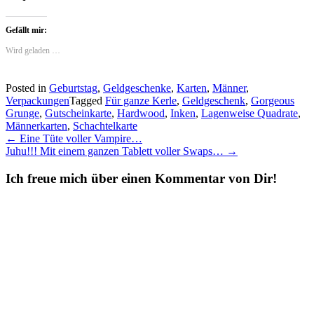
Gefällt mir:
Wird geladen …
Posted in
Geburtstag
,
Geldgeschenke
,
Karten
,
Männer
,
Verpackungen
Tagged
Für ganze Kerle
,
Geldgeschenk
,
Gorgeous
Grunge
,
Gutscheinkarte
,
Hardwood
,
Inken
,
Lagenweise Quadrate
,
Männerkarten
,
Schachtelkarte
Post
←
Eine Tüte voller Vampire…
Juhu!!! Mit einem ganzen Tablett voller Swaps…
→
navigation
Ich freue mich über einen Kommentar von Dir!