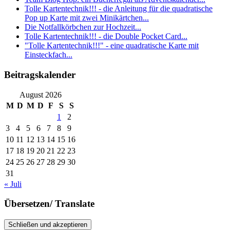
Tolle Kartentechnik!!! - die Anleitung für die quadratische
Pop up Karte mit zwei Minikärtchen...
Die Notfallkörbchen zur Hochzeit...
Tolle Kartentechnik!!! - die Double Pocket Card...
"Tolle Kartentechnik!!!" - eine quadratische Karte mit
Einsteckfach...
Beitragskalender
August 2026
M
D
M
D
F
S
S
1
2
3
4
5
6
7
8
9
10
11
12
13
14
15
16
17
18
19
20
21
22
23
24
25
26
27
28
29
30
31
« Juli
Übersetzen/ Translate