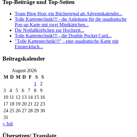
Top-Beiträge und Top-Seiten
Team Blog Hop: ein Bücherregal als Adventskalender...
Tolle Kartentechnik!!! - die Anleitung für die quadratische
Pop up Karte mit zwei Minikärtchen...
Die Notfallkörbchen zur Hochzeit...
Tolle Kartentechnik!!! - die Double Pocket Card...
"Tolle Kartentechnik!!!" - eine quadratische Karte mit
Einsteckfach...
Beitragskalender
August 2026
M
D
M
D
F
S
S
1
2
3
4
5
6
7
8
9
10
11
12
13
14
15
16
17
18
19
20
21
22
23
24
25
26
27
28
29
30
31
« Juli
Übersetzen/ Translate