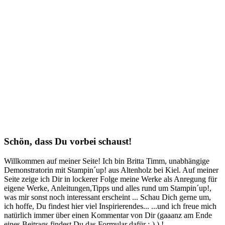
Schön, dass Du vorbei schaust!
Willkommen auf meiner Seite! Ich bin Britta Timm, unabhängige
Demonstratorin mit Stampin´up! aus Altenholz bei Kiel. Auf meiner
Seite zeige ich Dir in lockerer Folge meine Werke als Anregung für
eigene Werke, Anleitungen,Tipps und alles rund um Stampin´up!,
was mir sonst noch interessant erscheint ... Schau Dich gerne um,
ich hoffe, Du findest hier viel Inspirierendes... ...und ich freue mich
natürlich immer über einen Kommentar von Dir (gaaanz am Ende
eines Beitrags findest Du das Formular dafür ;-) ) !