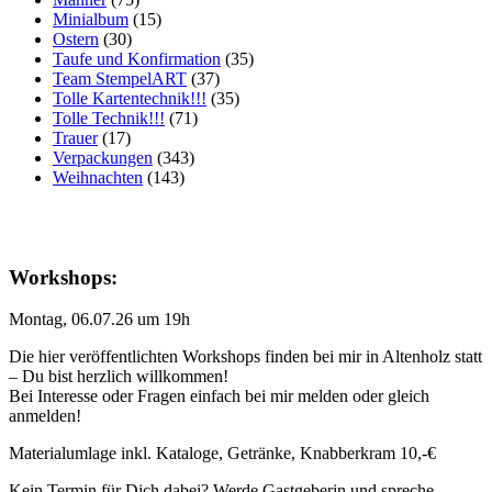
Minialbum
(15)
Ostern
(30)
Taufe und Konfirmation
(35)
Team StempelART
(37)
Tolle Kartentechnik!!!
(35)
Tolle Technik!!!
(71)
Trauer
(17)
Verpackungen
(343)
Weihnachten
(143)
Workshops:
Montag, 06.07.26 um 19h
Die hier veröffentlichten Workshops finden bei mir in Altenholz statt
– Du bist herzlich willkommen!
Bei Interesse oder Fragen einfach bei mir melden oder gleich
anmelden!
Materialumlage inkl. Kataloge, Getränke, Knabberkram 10,-€
Kein Termin für Dich dabei? Werde Gastgeberin und spreche