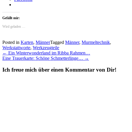
Gefällt mir:
Wird geladen …
Posted in
Karten
,
Männer
Tagged
Männer
,
Murmeltechnik
,
Werkstattworte
,
Werkzeugteile
Post
←
Ein Winterwonderland im Ribba Rahmen…
Eine Trauerkarte: Schöne Schmetterlinge…
→
navigation
Ich freue mich über einen Kommentar von Dir!