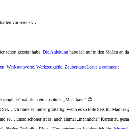
rkarten vorbereitet…
hier schon gezeigt habe.
Die Anleitung
habe ich nur in den Maßen an das
ten
,
Werkstattworte
,
Werkzeugteile
,
Zauberkarte
Leave a comment
zeugteile“ natürlich ein absolutes „Must have“ 😉 .
s Set… ich finde es immer großartig, wenn es so tolle Sets für Männer g
und so… umso schöner ist es, auch einmal „männliche“ Karten zu gesta
“ für den Technik – Blog – Hop entstanden, bei dem ich die
„Murmel 