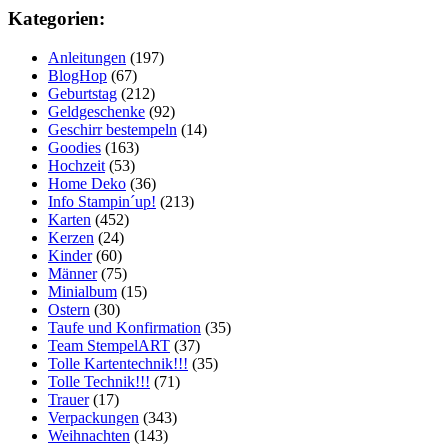
Kategorien:
Anleitungen
(197)
BlogHop
(67)
Geburtstag
(212)
Geldgeschenke
(92)
Geschirr bestempeln
(14)
Goodies
(163)
Hochzeit
(53)
Home Deko
(36)
Info Stampin´up!
(213)
Karten
(452)
Kerzen
(24)
Kinder
(60)
Männer
(75)
Minialbum
(15)
Ostern
(30)
Taufe und Konfirmation
(35)
Team StempelART
(37)
Tolle Kartentechnik!!!
(35)
Tolle Technik!!!
(71)
Trauer
(17)
Verpackungen
(343)
Weihnachten
(143)