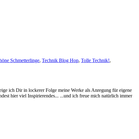
höne Schmetterlinge
,
Technik Blog Hop
,
Tolle Technik!
,
eige ich Dir in lockerer Folge meine Werke als Anregung für eigene
st hier viel Inspirierendes... ...und ich freue mich natürlich immer