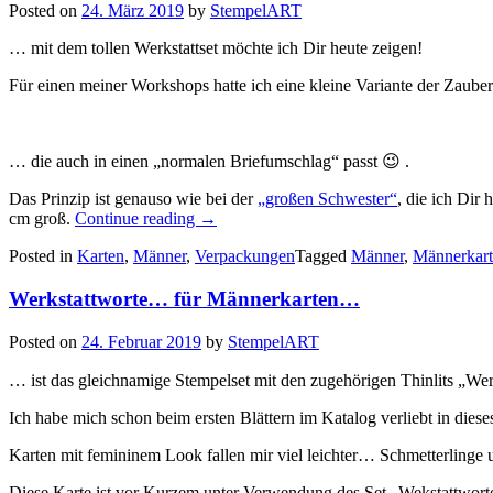
Posted on
24. März 2019
by
StempelART
… mit dem tollen Werkstattset möchte ich Dir heute zeigen!
Für einen meiner Workshops hatte ich eine kleine Variante der Zaube
… die auch in einen „normalen Briefumschlag“ passt 😉 .
Das Prinzip ist genauso wie bei der
„großen Schwester“
, die ich Dir 
„Eine
cm groß.
Continue reading
→
Zauberkarte
Posted in
Karten
,
Männer
,
Verpackungen
Tagged
Männer
,
Männerkar
für
Männer…“
Werkstattworte… für Männerkarten…
Posted on
24. Februar 2019
by
StempelART
… ist das gleichnamige Stempelset mit den zugehörigen Thinlits „Werk
Ich habe mich schon beim ersten Blättern im Katalog verliebt in diese
Karten mit femininem Look fallen mir viel leichter… Schmetterlinge 
Diese Karte ist vor Kurzem unter Verwendung des Set „Wekstattworte