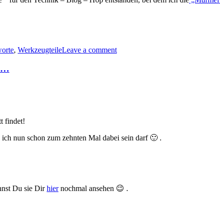
erkstattworte…
worte
,
Werkzeugteile
Leave a comment
nnerkarten…“
ik…
 findet!
s ich nun schon zum zehnten Mal dabei sein darf 🙂 .
nnst Du sie Dir
hier
nochmal ansehen 😉 .