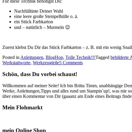
Für diese Technik benötigst Du:
Nachfülltinte Deiner Wahl
eine leere große Stempelhülle o. ä.
ein Stück Farbkarton
und – natürlich – Murmeln 😉
Zuerst klebst Du Dir das Stück Farbkarton – z. B. mit ein wenig Sn
Posted in
Anleitungen
,
BlogHop
,
Tolle Technik!!!
Tagged
bebilderte 
Werkstattworte
,
Werkzeugteile
5 Comments
Schön, dass Du vorbei schaust!
Willkommen auf meiner Seite! Ich bin Britta Timm, unabhängige Demon
Werke, Anleitungen,Tipps und alles rund um Stampin´up!, was mir sonst
über einen Kommentar von Dir (gaaanz am Ende eines Beitrags findest
Mein Flohmarkt
mein Online Shop