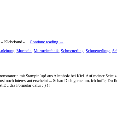
„Der
ail – Klebeband -…
Continue reading
→
zehnte
Anleitung
,
Murmeln
,
Murmeltechnik
,
Schmetterling
,
Schmetterlinge
,
Sc
Technik
–
Blog
–
Hop:
Die
stratorin mit Stampin´up! aus Altenholz bei Kiel. Auf meiner Seite z
Murmeltechnik…“
 noch interessant erscheint ... Schau Dich gerne um, ich hoffe, Du finde
 Du das Formular dafür ;-) ) !