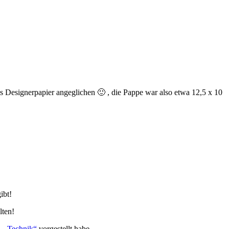
 Designerpapier angeglichen 🙂 , die Pappe war also etwa 12,5 x 10
ibt!
lten!
– Technik“
vorgestellt habe.