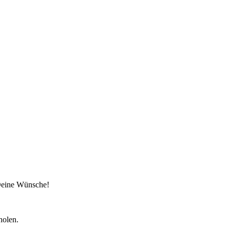
 Deine Wünsche!
holen.