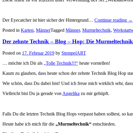
„W
Der Eyecatcher ist hier sicher der Hintergrund…
Continue reading
→
für
Posted in
Karten
,
Männer
Tagged
Männer
,
Murmeltechnik
,
Werkstatt
Mä
Der zehnte Technik – Blog – Hop: Die Murmeltechn
Posted on
17. Februar 2019
by
StempelART
… möchte ich Dir als
„Tolle Technik!!!“
heute vorstellen!
Kaum zu glauben, dass heute schon der zehnte Technik Blog Hop statt
Wie schön, dass Du dabei bist! Und ich freue mich wirklich sehr, das
Vielleicht bist Du ja gerade von
Angelika
zu mir gehüpft.
Falls Du die letzten Technik Blog Hops verpasst haben solltest, so ka
Heute habe ich mich für die
„Murmeltechnik“
entschieden.