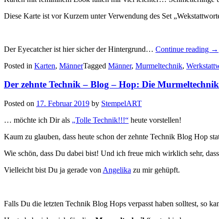
Diese Karte ist vor Kurzem unter Verwendung des Set „Wekstattworte
„W
Der Eyecatcher ist hier sicher der Hintergrund…
Continue reading
→
für
Posted in
Karten
,
Männer
Tagged
Männer
,
Murmeltechnik
,
Werkstatt
Mä
Der zehnte Technik – Blog – Hop: Die Murmeltechn
Posted on
17. Februar 2019
by
StempelART
… möchte ich Dir als
„Tolle Technik!!!“
heute vorstellen!
Kaum zu glauben, dass heute schon der zehnte Technik Blog Hop statt
Wie schön, dass Du dabei bist! Und ich freue mich wirklich sehr, das
Vielleicht bist Du ja gerade von
Angelika
zu mir gehüpft.
Falls Du die letzten Technik Blog Hops verpasst haben solltest, so ka