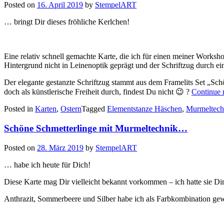
Posted on
16. April 2019
by
StempelART
… bringt Dir dieses fröhliche Kerlchen!
Eine relativ schnell gemachte Karte, die ich für einen meiner Worksho
Hintergrund nicht in Leinenoptik geprägt und der Schriftzug durch ei
Der elegante gestanzte Schriftzug stammt aus dem Framelits Set „Sc
doch als künstlerische Freiheit durch, findest Du nicht 😉 ?
Continue 
Posted in
Karten
,
Ostern
Tagged
Elementstanze Häschen
,
Murmeltech
Schöne Schmetterlinge mit Murmeltechnik…
Posted on
28. März 2019
by
StempelART
… habe ich heute für Dich!
Diese Karte mag Dir vielleicht bekannt vorkommen – ich hatte sie D
Anthrazit, Sommerbeere und Silber habe ich als Farbkombination gew