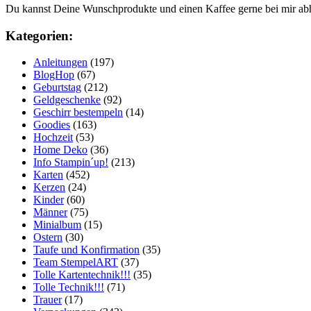
Du kannst Deine Wunschprodukte und einen Kaffee gerne bei mir ab
Kategorien:
Anleitungen
(197)
BlogHop
(67)
Geburtstag
(212)
Geldgeschenke
(92)
Geschirr bestempeln
(14)
Goodies
(163)
Hochzeit
(53)
Home Deko
(36)
Info Stampin´up!
(213)
Karten
(452)
Kerzen
(24)
Kinder
(60)
Männer
(75)
Minialbum
(15)
Ostern
(30)
Taufe und Konfirmation
(35)
Team StempelART
(37)
Tolle Kartentechnik!!!
(35)
Tolle Technik!!!
(71)
Trauer
(17)