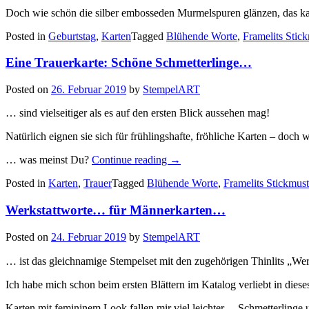
Doch wie schön die silber embosseden Murmelspuren glänzen, das ka
Posted in
Geburtstag
,
Karten
Tagged
Blühende Worte
,
Framelits Stic
Eine Trauerkarte: Schöne Schmetterlinge…
Posted on
26. Februar 2019
by
StempelART
… sind vielseitiger als es auf den ersten Blick aussehen mag!
Natürlich eignen sie sich für frühlingshafte, fröhliche Karten – doch
„Eine
… was meinst Du?
Continue reading
→
Trauerkarte:
Posted in
Karten
,
Trauer
Tagged
Blühende Worte
,
Framelits Stickmust
Schöne
Schmetterlinge…“
Werkstattworte… für Männerkarten…
Posted on
24. Februar 2019
by
StempelART
… ist das gleichnamige Stempelset mit den zugehörigen Thinlits „Werk
Ich habe mich schon beim ersten Blättern im Katalog verliebt in diese
Karten mit femininem Look fallen mir viel leichter… Schmetterlinge 