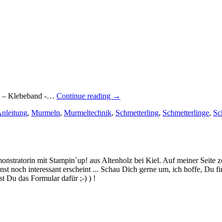
„Der
ail – Klebeband -…
Continue reading
→
zehnte
Anleitung
,
Murmeln
,
Murmeltechnik
,
Schmetterling
,
Schmetterlinge
,
Sc
Technik
–
Blog
–
Hop:
Die
stratorin mit Stampin´up! aus Altenholz bei Kiel. Auf meiner Seite z
Murmeltechnik…“
 noch interessant erscheint ... Schau Dich gerne um, ich hoffe, Du finde
 Du das Formular dafür ;-) ) !