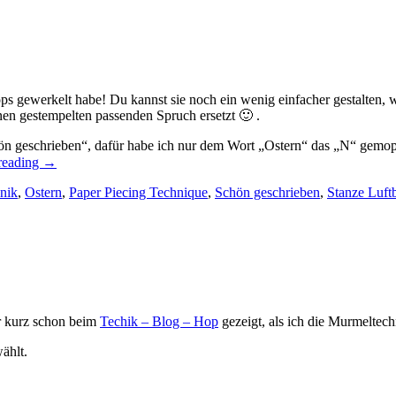
ps gewerkelt habe! Du kannst sie noch ein wenig einfacher gestalten, w
nen gestempelten passenden Spruch ersetzt 🙂 .
hön geschrieben“, dafür habe ich nur dem Wort „Ostern“ das „N“ gemo
„Liebe
reading
→
Ostergrüße…“
nik
,
Ostern
,
Paper Piecing Technique
,
Schön geschrieben
,
Stanze Luft
ir kurz schon beim
Techik – Blog – Hop
gezeigt, als ich die Murmeltech
ählt.