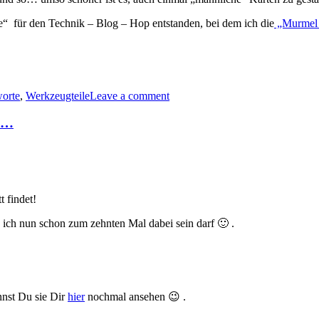
“ für den Technik – Blog – Hop entstanden, bei dem ich die
„Murmel 
erkstattworte…
worte
,
Werkzeugteile
Leave a comment
nnerkarten…“
ik…
 findet!
s ich nun schon zum zehnten Mal dabei sein darf 🙂 .
nnst Du sie Dir
hier
nochmal ansehen 😉 .