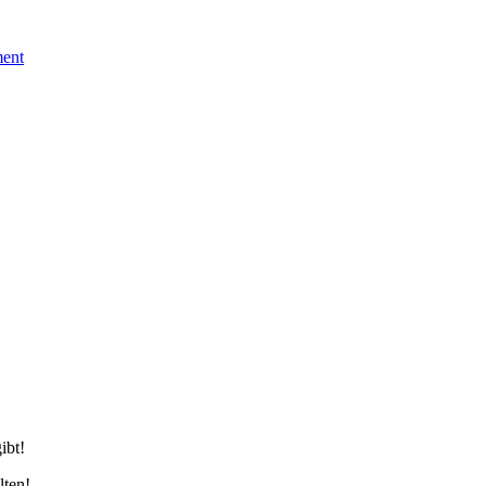
nge
ent
hnik…“
ibt!
lten!