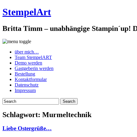
StempelArt
Britta Timm – unabhängige Stampin´up! De
über mich…
Team StempelART
Demo werden
Gastgeberin werden
Bestellung
Kontaktformular
Datenschutz
Impressum
Schlagwort:
Murmeltechnik
Liebe Ostergrüße…