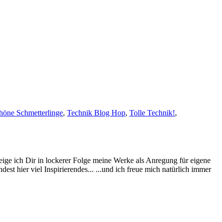
höne Schmetterlinge
,
Technik Blog Hop
,
Tolle Technik!
,
eige ich Dir in lockerer Folge meine Werke als Anregung für eigene
st hier viel Inspirierendes... ...und ich freue mich natürlich immer