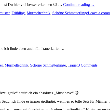
„Schöne
nnst Du hier viel besser erkennen 😉 …
Continue reading
→
Schmetterli
kmuster
,
Frühling
,
Murmeltechnik
,
Schöne Schmetterlinge
Leave a comm
mit
Murmeltec
 wie ich finde eben auch für Trauerkarten…
er
,
Murmeltechnik
,
Schöne Schmetterlinge
,
Trauer
3 Comments
zeugteile“ natürlich ein absolutes „Must have“ 😉 .
s Set… ich finde es immer großartig, wenn es so tolle Sets für Männer g
und so… umso schöner ist es, auch einmal „männliche“ Karten zu gesta