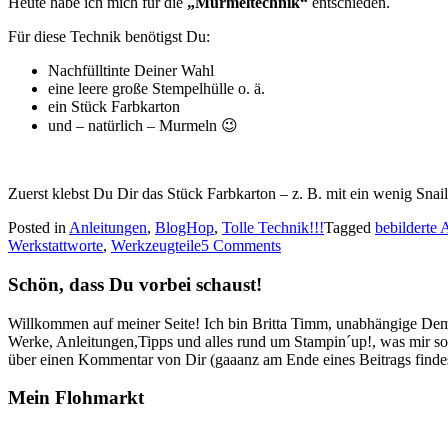
Heute habe ich mich für die
„Murmeltechnik“
entschieden.
Für diese Technik benötigst Du:
Nachfülltinte Deiner Wahl
eine leere große Stempelhülle o. ä.
ein Stück Farbkarton
und – natürlich – Murmeln 😉
Zuerst klebst Du Dir das Stück Farbkarton – z. B. mit ein wenig Sn
Posted in
Anleitungen
,
BlogHop
,
Tolle Technik!!!
Tagged
bebilderte 
Werkstattworte
,
Werkzeugteile
5 Comments
Schön, dass Du vorbei schaust!
Willkommen auf meiner Seite! Ich bin Britta Timm, unabhängige Demon
Werke, Anleitungen,Tipps und alles rund um Stampin´up!, was mir sonst
über einen Kommentar von Dir (gaaanz am Ende eines Beitrags findest
Mein Flohmarkt