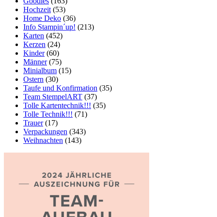
Goodies
(163)
Hochzeit
(53)
Home Deko
(36)
Info Stampin´up!
(213)
Karten
(452)
Kerzen
(24)
Kinder
(60)
Männer
(75)
Minialbum
(15)
Ostern
(30)
Taufe und Konfirmation
(35)
Team StempelART
(37)
Tolle Kartentechnik!!!
(35)
Tolle Technik!!!
(71)
Trauer
(17)
Verpackungen
(343)
Weihnachten
(143)