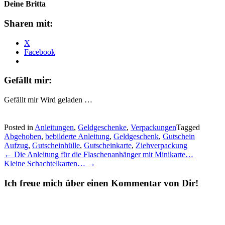
Deine Britta
Sharen mit:
X
Facebook
Gefällt mir:
Gefällt mir
Wird geladen …
Posted in
Anleitungen
,
Geldgeschenke
,
Verpackungen
Tagged
Abgehoben
,
bebilderte Anleitung
,
Geldgeschenk
,
Gutschein
Aufzug
,
Gutscheinhülle
,
Gutscheinkarte
,
Ziehverpackung
Post
←
Die Anleitung für die Flaschenanhänger mit Minikarte…
Kleine Schachtelkarten…
→
navigation
Ich freue mich über einen Kommentar von Dir!