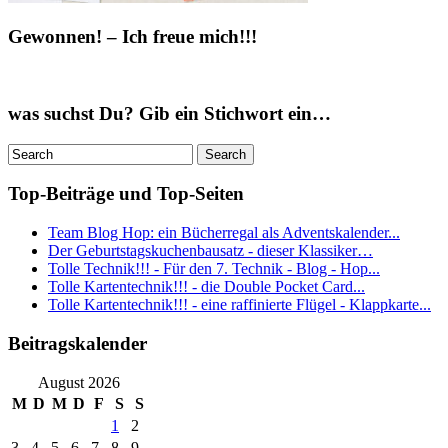
Gewonnen! – Ich freue mich!!!
was suchst Du? Gib ein Stichwort ein…
Top-Beiträge und Top-Seiten
Team Blog Hop: ein Bücherregal als Adventskalender...
Der Geburtstagskuchenbausatz - dieser Klassiker…
Tolle Technik!!! - Für den 7. Technik - Blog - Hop...
Tolle Kartentechnik!!! - die Double Pocket Card...
Tolle Kartentechnik!!! - eine raffinierte Flügel - Klappkarte...
Beitragskalender
August 2026
M
D
M
D
F
S
S
1
2
3
4
5
6
7
8
9