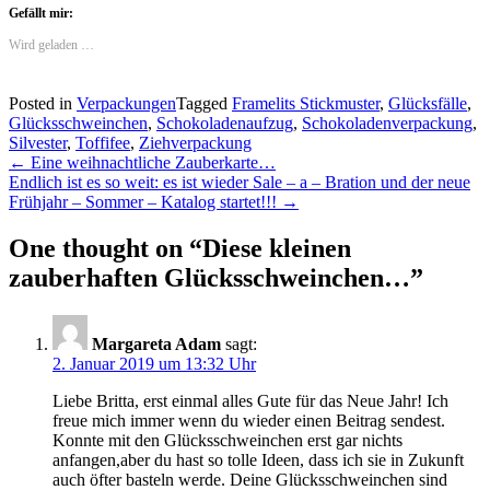
Gefällt mir:
Wird geladen …
Posted in
Verpackungen
Tagged
Framelits Stickmuster
,
Glücksfälle
,
Glücksschweinchen
,
Schokoladenaufzug
,
Schokoladenverpackung
,
Silvester
,
Toffifee
,
Ziehverpackung
Post
←
Eine weihnachtliche Zauberkarte…
Endlich ist es so weit: es ist wieder Sale – a – Bration und der neue
navigation
Frühjahr – Sommer – Katalog startet!!!
→
One thought on “
Diese kleinen
zauberhaften Glücksschweinchen…
”
Margareta Adam
sagt:
2. Januar 2019 um 13:32 Uhr
Liebe Britta, erst einmal alles Gute für das Neue Jahr! Ich
freue mich immer wenn du wieder einen Beitrag sendest.
Konnte mit den Glücksschweinchen erst gar nichts
anfangen,aber du hast so tolle Ideen, dass ich sie in Zukunft
auch öfter basteln werde. Deine Glücksschweinchen sind