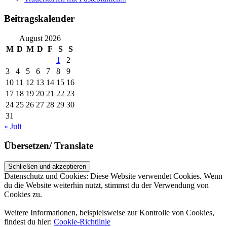
Beitragskalender
August 2026
M
D
M
D
F
S
S
1
2
3
4
5
6
7
8
9
10
11
12
13
14
15
16
17
18
19
20
21
22
23
24
25
26
27
28
29
30
31
« Juli
Übersetzen/ Translate
Datenschutz und Cookies: Diese Website verwendet Cookies. Wenn
du die Website weiterhin nutzt, stimmst du der Verwendung von
Cookies zu.
Weitere Informationen, beispielsweise zur Kontrolle von Cookies,
findest du hier:
Cookie-Richtlinie