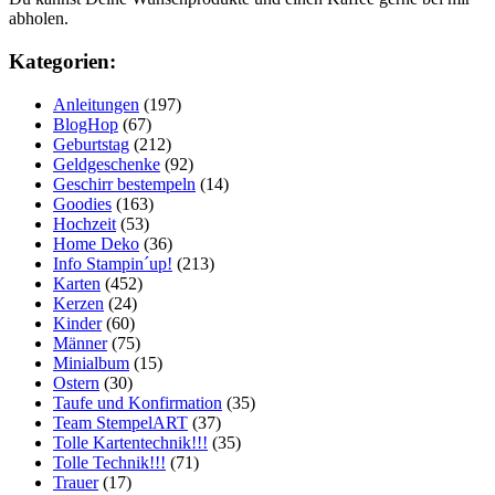
abholen.
Kategorien:
Anleitungen
(197)
BlogHop
(67)
Geburtstag
(212)
Geldgeschenke
(92)
Geschirr bestempeln
(14)
Goodies
(163)
Hochzeit
(53)
Home Deko
(36)
Info Stampin´up!
(213)
Karten
(452)
Kerzen
(24)
Kinder
(60)
Männer
(75)
Minialbum
(15)
Ostern
(30)
Taufe und Konfirmation
(35)
Team StempelART
(37)
Tolle Kartentechnik!!!
(35)
Tolle Technik!!!
(71)
Trauer
(17)