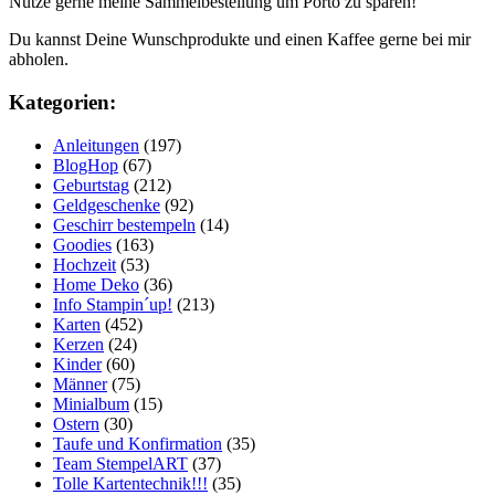
Nutze gerne meine Sammelbestellung um Porto zu sparen!
Du kannst Deine Wunschprodukte und einen Kaffee gerne bei mir
abholen.
Kategorien:
Anleitungen
(197)
BlogHop
(67)
Geburtstag
(212)
Geldgeschenke
(92)
Geschirr bestempeln
(14)
Goodies
(163)
Hochzeit
(53)
Home Deko
(36)
Info Stampin´up!
(213)
Karten
(452)
Kerzen
(24)
Kinder
(60)
Männer
(75)
Minialbum
(15)
Ostern
(30)
Taufe und Konfirmation
(35)
Team StempelART
(37)
Tolle Kartentechnik!!!
(35)