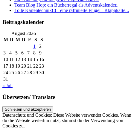
Team Blog Hop: ein Bücherregal als Adventskalender...
Tolle Kartentechnik!!! - eine raffinierte Flügel - Klappkarte...
Beitragskalender
August 2026
M
D
M
D
F
S
S
1
2
3
4
5
6
7
8
9
10
11
12
13
14
15
16
17
18
19
20
21
22
23
24
25
26
27
28
29
30
31
« Juli
Übersetzen/ Translate
Datenschutz und Cookies: Diese Website verwendet Cookies. Wenn
du die Website weiterhin nutzt, stimmst du der Verwendung von
Cookies zu.