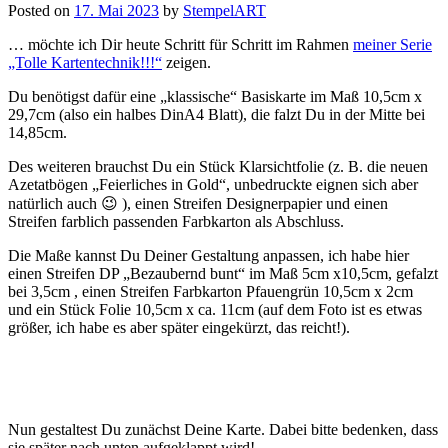
und
Posted on
17. Mai 2023
by
StempelART
Glücksschweinchen…“
… möchte ich Dir heute Schritt für Schritt im Rahmen
meiner Serie
„Tolle Kartentechnik!!!“
zeigen.
Du benötigst dafür eine „klassische“ Basiskarte im Maß 10,5cm x
29,7cm (also ein halbes DinA4 Blatt), die falzt Du in der Mitte bei
14,85cm.
Des weiteren brauchst Du ein Stück Klarsichtfolie (z. B. die neuen
Azetatbögen „Feierliches in Gold“, unbedruckte eignen sich aber
natürlich auch 😉 ), einen Streifen Designerpapier und einen
Streifen farblich passenden Farbkarton als Abschluss.
Die Maße kannst Du Deiner Gestaltung anpassen, ich habe hier
einen Streifen DP „Bezaubernd bunt“ im Maß 5cm x10,5cm, gefalzt
bei 3,5cm , einen Streifen Farbkarton Pfauengrün 10,5cm x 2cm
und ein Stück Folie 10,5cm x ca. 11cm (auf dem Foto ist es etwas
größer, ich habe es aber später eingekürzt, das reicht!).
Nun gestaltest Du zunächst Deine Karte. Dabei bitte bedenken, dass
sie später nach unten aufgeklappt wird!