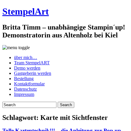
StempelArt
Britta Timm – unabhängige Stampin´up!
Demonstratorin aus Altenholz bei Kiel
über mich…
Team StempelART
Demo werden
Gastgeberin werden
Bestellung
Kontaktformular
Datenschutz
Impressum
Schlagwort:
Karte mit Sichtfenster
Tolle Kartentechnik!!! – die Anleitung zur Pop up