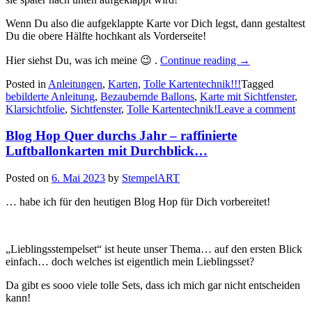
Wenn Du also die aufgeklappte Karte vor Dich legst, dann gestaltest
Du die obere Hälfte hochkant als Vorderseite!
„Tolle
Hier siehst Du, was ich meine 😉 .
Continue reading
→
Kartentechnik!!!
Posted in
Anleitungen
,
Karten
,
Tolle Kartentechnik!!!
–
Tagged
bebilderte Anleitung
,
Bezaubernde Ballons
,
Karte mit Sichtfenster
die
,
Klarsichtfolie
,
Sichtfenster
,
Tolle Kartentechnik!
Leave a comment
Anleitung
für
die
Blog Hop Quer durchs Jahr – raffinierte
Sichtfenster
Luftballonkarten mit Durchblick…
Karte
mit
Posted on
6. Mai 2023
by
StempelART
Klarsichtfolie…
… habe ich für den heutigen Blog Hop für Dich vorbereitet!
„Lieblingsstempelset“ ist heute unser Thema… auf den ersten Blick
einfach… doch welches ist eigentlich mein Lieblingsset?
Da gibt es sooo viele tolle Sets, dass ich mich gar nicht entscheiden
kann!