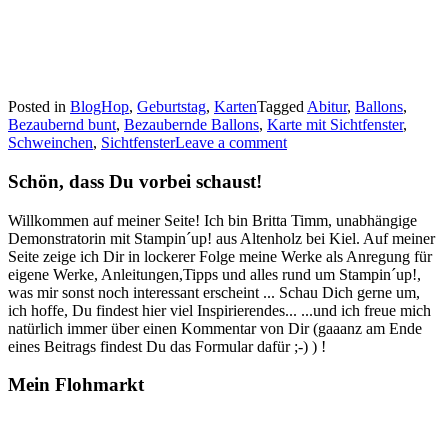
Posted in
BlogHop
,
Geburtstag
,
Karten
Tagged
Abitur
,
Ballons
,
Bezaubernd bunt
,
Bezaubernde Ballons
,
Karte mit Sichtfenster
,
Schweinchen
,
Sichtfenster
Leave a comment
Schön, dass Du vorbei schaust!
Willkommen auf meiner Seite! Ich bin Britta Timm, unabhängige
Demonstratorin mit Stampin´up! aus Altenholz bei Kiel. Auf meiner
Seite zeige ich Dir in lockerer Folge meine Werke als Anregung für
eigene Werke, Anleitungen,Tipps und alles rund um Stampin´up!,
was mir sonst noch interessant erscheint ... Schau Dich gerne um,
ich hoffe, Du findest hier viel Inspirierendes... ...und ich freue mich
natürlich immer über einen Kommentar von Dir (gaaanz am Ende
eines Beitrags findest Du das Formular dafür ;-) ) !
Mein Flohmarkt