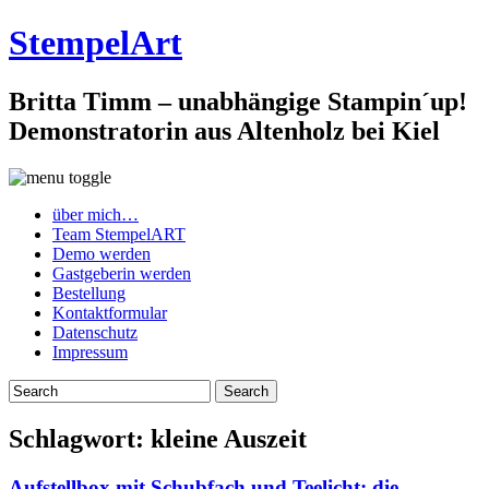
StempelArt
Britta Timm – unabhängige Stampin´up!
Demonstratorin aus Altenholz bei Kiel
über mich…
Team StempelART
Demo werden
Gastgeberin werden
Bestellung
Kontaktformular
Datenschutz
Impressum
Schlagwort:
kleine Auszeit
Aufstellbox mit Schubfach und Teelicht: die