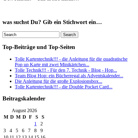
was suchst Du? Gib ein Stichwort ein…
Top-Beiträge und Top-Seiten
Tolle Kartentechnik!!! - die Anleitung für die quadratische
Pop up Karte mit zwei Minikärtchen...
Tolle Technik!!! - Für den 7. Technik - Blog - Hop...
Team Blog Hop: ein Bücherregal als Adventskalender...
Die Anleitung für die große Explosionsbox...
Tolle Kartentechnik!!! - die Double Pocket Card...
Beitragskalender
August 2026
M
D
M
D
F
S
S
1
2
3
4
5
6
7
8
9
10
11
12
13
14
15
16