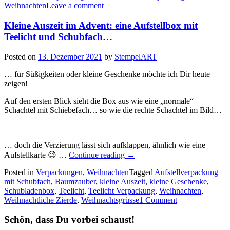
Weihnachten
Leave a comment
Anleitung…
Kleine Auszeit im Advent: eine Aufstellbox mit
Teelicht und Schubfach…
Posted on
13. Dezember 2021
by
StempelART
… für Süßigkeiten oder kleine Geschenke möchte ich Dir heute
zeigen!
Auf den ersten Blick sieht die Box aus wie eine „normale“
Schachtel mit Schiebefach… so wie die rechte Schachtel im Bild…
… doch die Verzierung lässt sich aufklappen, ähnlich wie eine
„Kleine
Aufstellkarte 😉 …
Continue reading
→
Auszeit
Posted in
Verpackungen
,
Weihnachten
im
Tagged
Aufstellverpackung
mit Schubfach
,
Baumzauber
,
kleine Auszeit
Advent:
,
kleine Geschenke
,
Schubladenbox
,
Teelicht
,
Teelicht Verpackung
eine
,
Weihnachten
,
Weihnachtliche Zierde
,
Weihnachtsgrüsse
Aufstellbox
1 Comment
mit
Teelicht
Schön, dass Du vorbei schaust!
und