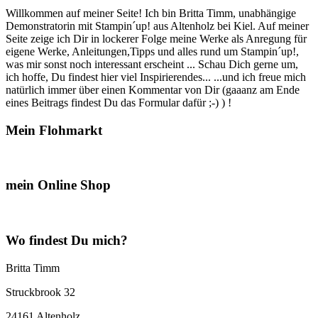
Schubfach…“
Willkommen auf meiner Seite! Ich bin Britta Timm, unabhängige
Demonstratorin mit Stampin´up! aus Altenholz bei Kiel. Auf meiner
Seite zeige ich Dir in lockerer Folge meine Werke als Anregung für
eigene Werke, Anleitungen,Tipps und alles rund um Stampin´up!,
was mir sonst noch interessant erscheint ... Schau Dich gerne um,
ich hoffe, Du findest hier viel Inspirierendes... ...und ich freue mich
natürlich immer über einen Kommentar von Dir (gaaanz am Ende
eines Beitrags findest Du das Formular dafür ;-) ) !
Mein Flohmarkt
mein Online Shop
Wo findest Du mich?
Britta Timm
Struckbrook 32
24161 Altenholz