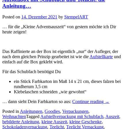
Anleitung…
Posted on
14. Dezember 2021
by
StempelART
… für die „Kleine Adventsauszeit“ von gestern möchte ich Dir
heute zeigen!
Das Raffinierte an der Box ist eigentlich „nur“ der Aufleger, der
nach dem gleichen Prinzip gearbeitet ist wie die
Aufstellkarte
und
einfach auf die Box geklebt wird.
Für das Schubfach benötigst Du
ein Stück Farbkarton im Maß 14 x 21 cm, dieses falzen bei
rundherum 3,5 cm
Klebelaschen schneiden „wie gewohnt“
„Aufstellbox
… dann sieht Dein Farbkarton so aus:
Continue reading
→
mit
Posted in
Anleitungen
,
Goodies
,
Verpackungen
,
Schubfach
Weihnachten
Tagged
Aufstellverpackung mit Schubfach
,
Auszeit
,
und
bebilderte Anleitung
,
kleine Auszeit
,
kleine Geschenke
,
Teelicht:
Schokoladenverpackung
,
Teelicht
,
Teelicht Verpackung
,
die