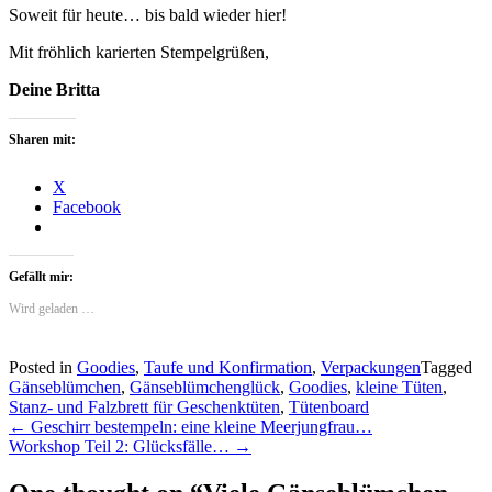
Soweit für heute… bis bald wieder hier!
Mit fröhlich karierten Stempelgrüßen,
Deine Britta
Sharen mit:
X
Facebook
Gefällt mir:
Wird geladen …
Posted in
Goodies
,
Taufe und Konfirmation
,
Verpackungen
Tagged
Gänseblümchen
,
Gänseblümchenglück
,
Goodies
,
kleine Tüten
,
Stanz- und Falzbrett für Geschenktüten
,
Tütenboard
Post
←
Geschirr bestempeln: eine kleine Meerjungfrau…
Workshop Teil 2: Glücksfälle…
→
navigation