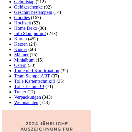
Geburtstag
(212)
Geldgeschenke
(92)
Geschirr bestempeln
(14)
Goodies
(163)
Hochzeit
(53)
Home Deko
(36)
Info Stampin´up!
(213)
Karten
(452)
Kerzen
(24)
Kinder
(60)
Männer
(75)
Minialbum
(15)
Ostern
(30)
Taufe und Konfirmation
(35)
Team StempelART
(37)
Tolle Kartentechnik!!!
(35)
Tolle Technik!!!
(71)
Trauer
(17)
Verpackungen
(343)
Weihnachten
(143)