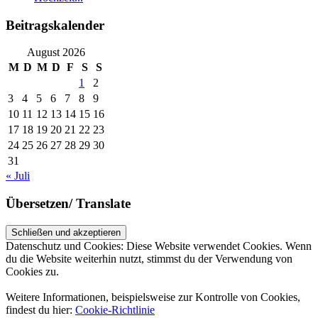
Beitragskalender
August 2026
M
D
M
D
F
S
S
1
2
3
4
5
6
7
8
9
10
11
12
13
14
15
16
17
18
19
20
21
22
23
24
25
26
27
28
29
30
31
« Juli
Übersetzen/ Translate
Datenschutz und Cookies: Diese Website verwendet Cookies. Wenn
du die Website weiterhin nutzt, stimmst du der Verwendung von
Cookies zu.
Weitere Informationen, beispielsweise zur Kontrolle von Cookies,
findest du hier:
Cookie-Richtlinie