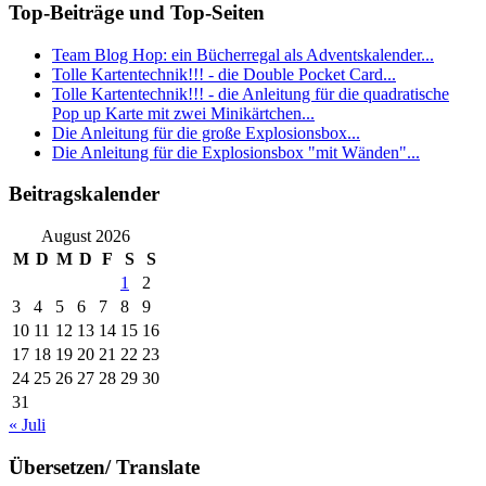
Top-Beiträge und Top-Seiten
Team Blog Hop: ein Bücherregal als Adventskalender...
Tolle Kartentechnik!!! - die Double Pocket Card...
Tolle Kartentechnik!!! - die Anleitung für die quadratische
Pop up Karte mit zwei Minikärtchen...
Die Anleitung für die große Explosionsbox...
Die Anleitung für die Explosionsbox "mit Wänden"...
Beitragskalender
August 2026
M
D
M
D
F
S
S
1
2
3
4
5
6
7
8
9
10
11
12
13
14
15
16
17
18
19
20
21
22
23
24
25
26
27
28
29
30
31
« Juli
Übersetzen/ Translate