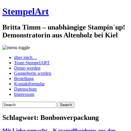
StempelArt
Britta Timm – unabhängige Stampin´up!
Demonstratorin aus Altenholz bei Kiel
über mich…
Team StempelART
Demo werden
Gastgeberin werden
Bestellung
Kontaktformular
Datenschutz
Impressum
Schlagwort:
Bonbonverpackung
Mit Liebe gemacht – Karamellbonbons aus der