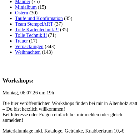
Männer
(75)
Minialbum
(15)
Ostern
(30)
Taufe und Konfirmation
(35)
Team StempelART
(37)
Tolle Kartentechnik!!!
(35)
Tolle Technik!!!
(71)
Trauer
(17)
Verpackungen
(343)
Weihnachten
(143)
Workshops:
Montag, 06.07.26 um 19h
Die hier veröffentlichten Workshops finden bei mir in Altenholz statt
– Du bist herzlich willkommen!
Bei Interesse oder Fragen einfach bei mir melden oder gleich
anmelden!
Materialumlage inkl. Kataloge, Getränke, Knabberkram 10,-€