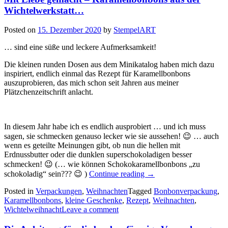
Wichtelwerkstatt…
Posted on
15. Dezember 2020
by
StempelART
… sind eine süße und leckere Aufmerksamkeit!
Die kleinen runden Dosen aus dem Minikatalog haben mich dazu
inspiriert, endlich einmal das Rezept für Karamellbonbons
auszuprobieren, das mich schon seit Jahren aus meiner
Plätzchenzeitschrift anlacht.
In diesem Jahr habe ich es endlich ausprobiert … und ich muss
sagen, sie schmecken genauso lecker wie sie aussehen! 😉 … auch
wenn es geteilte Meinungen gibt, ob nun die hellen mit
Erdnussbutter oder die dunklen superschokoladigen besser
schmecken! 😉 (… wie können Schokokaramellbonbons „zu
„Mit
schokoladig“ sein??? 😉 )
Continue reading
→
Liebe
Posted in
Verpackungen
,
Weihnachten
Tagged
gemacht
Bonbonverpackung
,
Karamellbonbons
,
kleine Geschenke
,
Rezept
–
,
Weihnachten
,
Wichtelweihnacht
Leave a comment
Karamellbonbons
aus
der