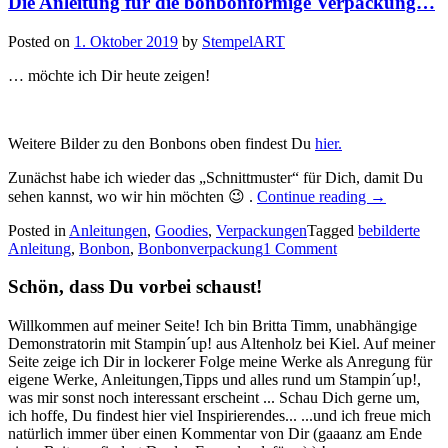
Die Anleitung für die bonbonförmige Verpackung…
Wichtelwerkstatt…“
Posted on
1. Oktober 2019
by
StempelART
… möchte ich Dir heute zeigen!
Weitere Bilder zu den Bonbons oben findest Du
hier.
Zunächst habe ich wieder das „Schnittmuster“ für Dich, damit Du
„Die
sehen kannst, wo wir hin möchten 😉 .
Continue reading
→
Anleitung
Posted in
Anleitungen
,
Goodies
,
Verpackungen
Tagged
bebilderte
für
Anleitung
,
Bonbon
,
Bonbonverpackung
1 Comment
die
bonbonförm
Verpackun
Schön, dass Du vorbei schaust!
Willkommen auf meiner Seite! Ich bin Britta Timm, unabhängige
Demonstratorin mit Stampin´up! aus Altenholz bei Kiel. Auf meiner
Seite zeige ich Dir in lockerer Folge meine Werke als Anregung für
eigene Werke, Anleitungen,Tipps und alles rund um Stampin´up!,
was mir sonst noch interessant erscheint ... Schau Dich gerne um,
ich hoffe, Du findest hier viel Inspirierendes... ...und ich freue mich
natürlich immer über einen Kommentar von Dir (gaaanz am Ende