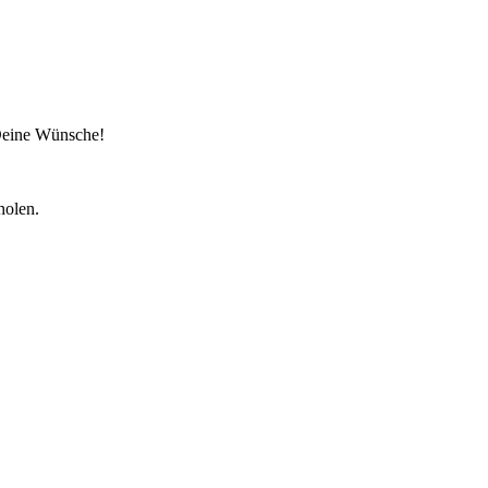
 Deine Wünsche!
holen.