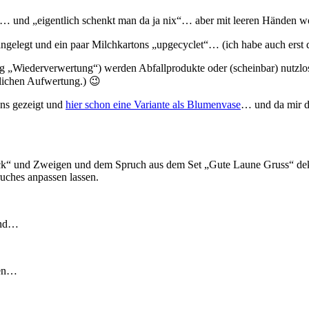
 und „eigentlich schenkt man da ja nix“… aber mit leeren Händen wo
gelegt und ein paar Milchkartons „upgecyclet“… (ich habe auch erst d
ng „Wiederverwertung“) werden Abfallprodukte oder (scheinbar) nutzl
lichen Aufwertung.) 😉
ons gezeigt und
hier schon eine Variante als Blumenvase
… und da mir di
“ und Zweigen und dem Spruch aus dem Set „Gute Laune Gruss“ dekori
uches anpassen lassen.
and…
zen…