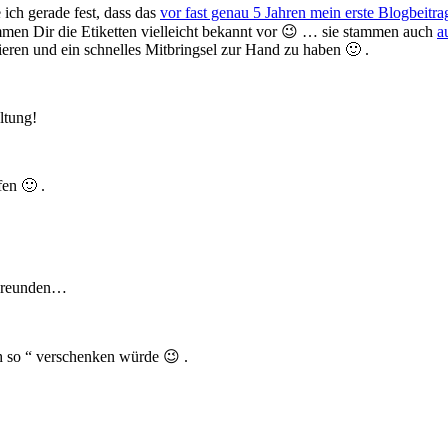
ich gerade fest, dass das
vor fast genau 5 Jahren mein erste Blogbeitra
kommen Dir die Etiketten vielleicht bekannt vor 😉 … sie stammen auch
a
zieren und ein schnelles Mitbringsel zur Hand zu haben 🙂 .
ltung!
fen 🙂 .
 Freunden…
h so “ verschenken würde 😉 .