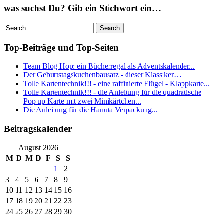
was suchst Du? Gib ein Stichwort ein…
Top-Beiträge und Top-Seiten
Team Blog Hop: ein Bücherregal als Adventskalender...
Der Geburtstagskuchenbausatz - dieser Klassiker…
Tolle Kartentechnik!!! - eine raffinierte Flügel - Klappkarte...
Tolle Kartentechnik!!! - die Anleitung für die quadratische
Pop up Karte mit zwei Minikärtchen...
Die Anleitung für die Hanuta Verpackung...
Beitragskalender
August 2026
M
D
M
D
F
S
S
1
2
3
4
5
6
7
8
9
10
11
12
13
14
15
16
17
18
19
20
21
22
23
24
25
26
27
28
29
30