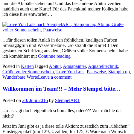
und die Abibälle stehen an! Und das bestandene Abitur verdient
natürlich auch eine Karte! Für das Patenkind meiner Kollegin habe
ich diese hier entworfen…
…für diesen tollen Anlaß in den fröhlichen, knalligen Farben
Smaragdgrün und Wassermelone…so strahlt die Karte!!! Den
gestanzten Schriftzug aus den „Grüßen voller Sonnenschein“ habe
„Glückwunsch,
ich kombiniert mit
Continue reading
→
Du
Posted in
Karten
Tagged
Abitur
,
Aquapainter
,
Aquarelltechnik
,
hast
Grüße voller Sonnenschein
,
Love You Lots
,
Paarweise
,
Stampin up
,
es
Wunderbare Worte
Leave a comment
geschafft!!!…“
Willkommen im Team!!! – Mehr Stempel bitte…
Posted on
20. Juni 2016
by
StempelART
…das sagt doch eigentlich schon alles, oder??? Wer möchte das
nicht?
Jetzt im Juni gibt es ja diese tolle Aktion: zusätzlich zum „üblichen“
Einsteigerpaket (nur 129,-€ zahlen, für 175,-€ Ware nach Wunsch