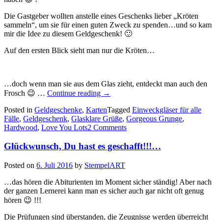
Die Gastgeber wollten anstelle eines Geschenks lieber „Kröten
sammeln“, um sie für einen guten Zweck zu spenden…und so kam
mir die Idee zu diesem Geldgeschenk! 🙂
Auf den ersten Blick sieht man nur die Kröten…
…doch wenn man sie aus dem Glas zieht, entdeckt man auch den
„Ein
Frosch 😉 …
Continue reading
→
paar
Posted in
Geldgeschenke
,
Karten
Kröten
Tagged
Einweckgläser für alle
Fälle
,
Geldgeschenk
,
Glasklare Grüße
und
,
Gorgeous Grunge
,
Hardwood
,
Love You Lots
2 Comments
Frösche…“
Glückwunsch, Du hast es geschafft!!!…
Posted on
6. Juli 2016
by
StempelART
…das hören die Abiturienten im Moment sicher ständig! Aber nach
der ganzen Lernerei kann man es sicher auch gar nicht oft genug
hören 😉 !!!
Die Prüfungen sind überstanden, die Zeugnisse werden überreicht