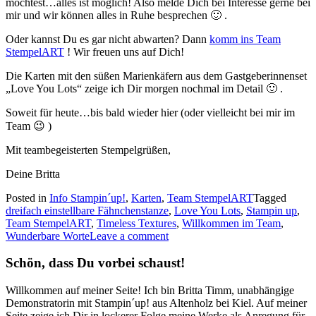
möchtest…alles ist möglich! Also melde Dich bei Interesse gerne bei
mir und wir können alles in Ruhe besprechen 🙂 .
Oder kannst Du es gar nicht abwarten? Dann
komm ins Team
StempelART
! Wir freuen uns auf Dich!
Die Karten mit den süßen Marienkäfern aus dem Gastgeberinnenset
„Love You Lots“ zeige ich Dir morgen nochmal im Detail 🙂 .
Soweit für heute…bis bald wieder hier (oder vielleicht bei mir im
Team 😉 )
Mit teambegeisterten Stempelgrüßen,
Deine Britta
Posted in
Info Stampin´up!
,
Karten
,
Team StempelART
Tagged
dreifach einstellbare Fähnchenstanze
,
Love You Lots
,
Stampin up
,
Team StempelART
,
Timeless Textures
,
Willkommen im Team
,
Wunderbare Worte
Leave a comment
Schön, dass Du vorbei schaust!
Willkommen auf meiner Seite! Ich bin Britta Timm, unabhängige
Demonstratorin mit Stampin´up! aus Altenholz bei Kiel. Auf meiner
Seite zeige ich Dir in lockerer Folge meine Werke als Anregung für