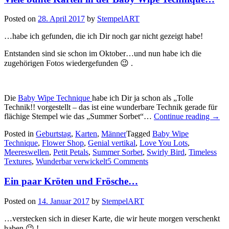
Posted on
28. April 2017
by
StempelART
…habe ich gefunden, die ich Dir noch gar nicht gezeigt habe!
Entstanden sind sie schon im Oktober…und nun habe ich die
zugehörigen Fotos wiedergefunden 😉 .
Die
Baby Wipe Technique
habe ich Dir ja schon als „Tolle
Technik!! vorgestellt – das ist eine wunderbare Technik gerade für
„Viel
flächige Stempel wie das „Summer Sorbet“…
Continue reading
→
bunte
Posted in
Geburtstag
,
Karten
,
Männer
Tagged
Baby Wipe
Kart
Technique
,
Flower Shop
,
Genial vertikal
,
Love You Lots
,
in
Meereswellen
,
Petit Petals
,
Summer Sorbet
,
Swirly Bird
,
Timeless
der
Textures
,
Wunderbar verwickelt
5 Comments
Baby
Wipe
Ein paar Kröten und Frösche…
Tech
Posted on
14. Januar 2017
by
StempelART
…verstecken sich in dieser Karte, die wir heute morgen verschenkt
haben 😉 !