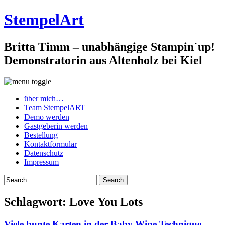
StempelArt
Britta Timm – unabhängige Stampin´up!
Demonstratorin aus Altenholz bei Kiel
über mich…
Team StempelART
Demo werden
Gastgeberin werden
Bestellung
Kontaktformular
Datenschutz
Impressum
Schlagwort:
Love You Lots
Viele bunte Karten in der Baby Wipe Technique…