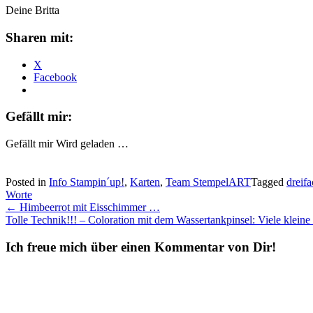
Deine Britta
Sharen mit:
X
Facebook
Gefällt mir:
Gefällt mir
Wird geladen …
Posted in
Info Stampin´up!
,
Karten
,
Team StempelART
Tagged
dreif
Worte
Post
←
Himbeerrot mit Eisschimmer …
Tolle Technik!!! – Coloration mit dem Wassertankpinsel: Viele klei
navigation
Ich freue mich über einen Kommentar von Dir!