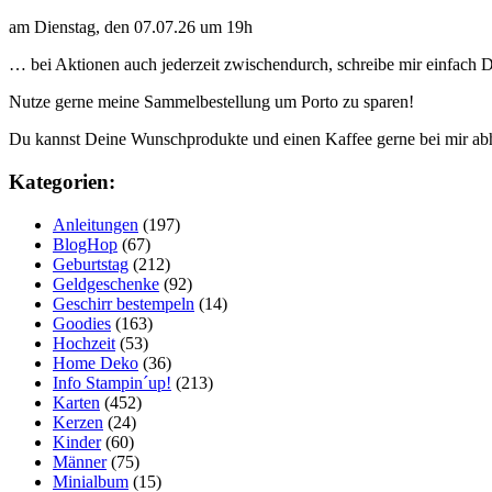
am Dienstag, den 07.07.26 um 19h
… bei Aktionen auch jederzeit zwischendurch, schreibe mir einfach
Nutze gerne meine Sammelbestellung um Porto zu sparen!
Du kannst Deine Wunschprodukte und einen Kaffee gerne bei mir ab
Kategorien:
Anleitungen
(197)
BlogHop
(67)
Geburtstag
(212)
Geldgeschenke
(92)
Geschirr bestempeln
(14)
Goodies
(163)
Hochzeit
(53)
Home Deko
(36)
Info Stampin´up!
(213)
Karten
(452)
Kerzen
(24)
Kinder
(60)
Männer
(75)
Minialbum
(15)