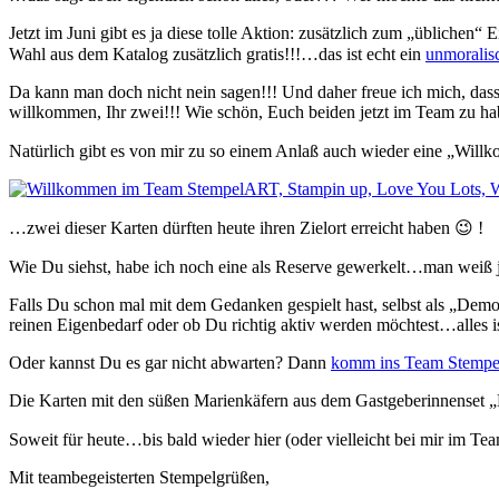
Jetzt im Juni gibt es ja diese tolle Aktion: zusätzlich zum „üblichen
Wahl aus dem Katalog zusätzlich gratis!!!…das ist echt ein
unmoralis
Da kann man doch nicht nein sagen!!! Und daher freue ich mich, das
willkommen, Ihr zwei!!! Wie schön, Euch beiden jetzt im Team zu ha
Natürlich gibt es von mir zu so einem Anlaß auch wieder eine „
…zwei dieser Karten dürften heute ihren Zielort erreicht haben 😉 !
Wie Du siehst, habe ich noch eine als Reserve gewerkelt…man weiß ja 
Falls Du schon mal mit dem Gedanken gespielt hast, selbst als „Demo“ 
reinen Eigenbedarf oder ob Du richtig aktiv werden möchtest…alles is
Oder kannst Du es gar nicht abwarten? Dann
komm ins Team Stemp
Die Karten mit den süßen Marienkäfern aus dem Gastgeberinnenset „
Soweit für heute…bis bald wieder hier (oder vielleicht bei mir im Te
Mit teambegeisterten Stempelgrüßen,