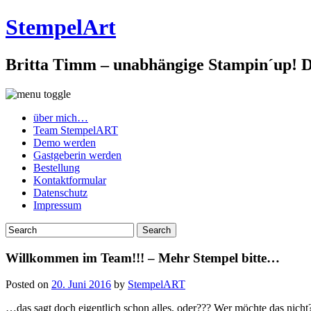
StempelArt
Britta Timm – unabhängige Stampin´up! De
über mich…
Team StempelART
Demo werden
Gastgeberin werden
Bestellung
Kontaktformular
Datenschutz
Impressum
Willkommen im Team!!! – Mehr Stempel bitte…
Posted on
20. Juni 2016
by
StempelART
…das sagt doch eigentlich schon alles, oder??? Wer möchte das nicht