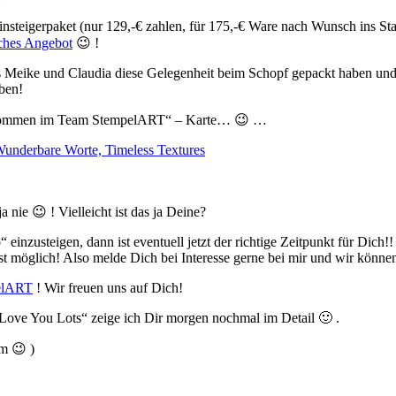
“ Einsteigerpaket (nur 129,-€ zahlen, für 175,-€ Ware nach Wunsch ins S
ches Angebot
😉 !
s Meike und Claudia diese Gelegenheit beim Schopf gepackt haben und 
ben!
Willkommen im Team StempelART“ – Karte… 😉 …
nie 😉 ! Vielleicht ist das ja Deine?
einzusteigen, dann ist eventuell jetzt der richtige Zeitpunkt für Dich
t möglich! Also melde Dich bei Interesse gerne bei mir und wir können
elART
! Wir freuen uns auf Dich!
Love You Lots“ zeige ich Dir morgen nochmal im Detail 🙂 .
am 😉 )