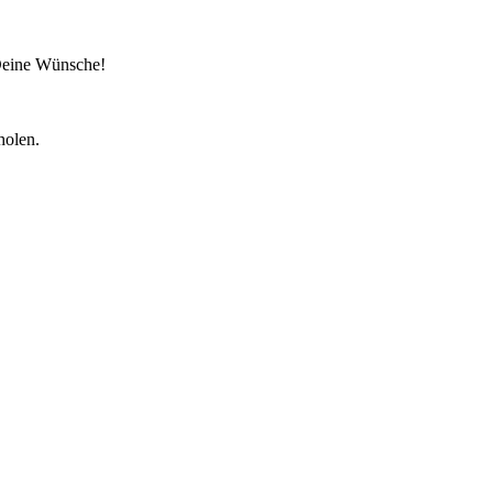
 Deine Wünsche!
holen.