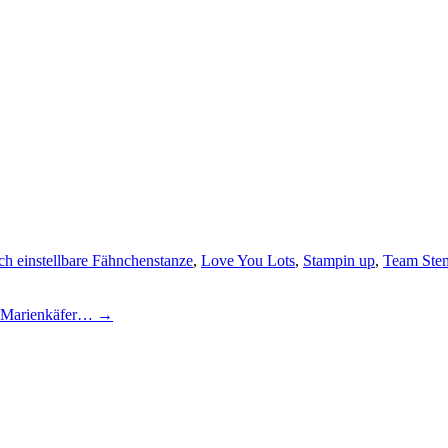
ach einstellbare Fähnchenstanze
,
Love You Lots
,
Stampin up
,
Team Ste
ne Marienkäfer…
→