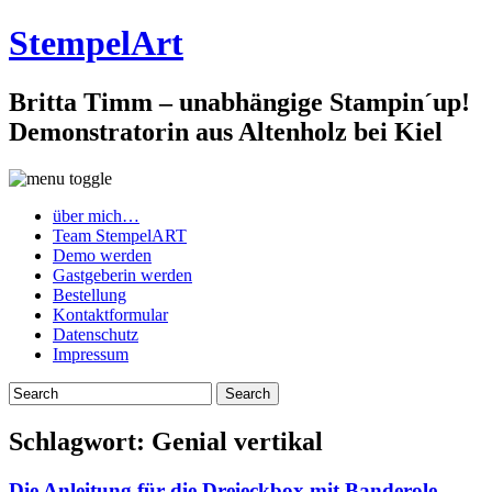
StempelArt
Britta Timm – unabhängige Stampin´up!
Demonstratorin aus Altenholz bei Kiel
über mich…
Team StempelART
Demo werden
Gastgeberin werden
Bestellung
Kontaktformular
Datenschutz
Impressum
Schlagwort:
Genial vertikal
Die Anleitung für die Dreieckbox mit Banderole…