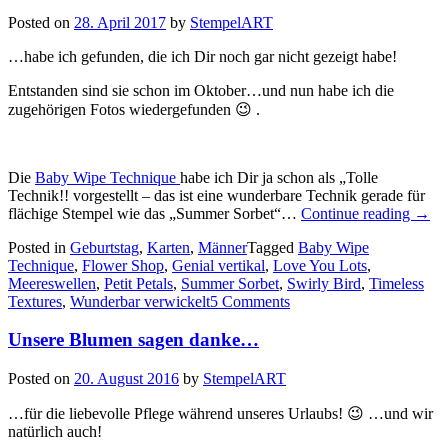
Posted on
28. April 2017
by
StempelART
…habe ich gefunden, die ich Dir noch gar nicht gezeigt habe!
Entstanden sind sie schon im Oktober…und nun habe ich die
zugehörigen Fotos wiedergefunden 😉 .
Die
Baby Wipe Technique
habe ich Dir ja schon als „Tolle
Technik!! vorgestellt – das ist eine wunderbare Technik gerade für
„Viel
flächige Stempel wie das „Summer Sorbet“…
Continue reading
→
bunte
Posted in
Geburtstag
,
Karten
,
Männer
Tagged
Baby Wipe
Kart
Technique
,
Flower Shop
,
Genial vertikal
,
Love You Lots
,
in
Meereswellen
,
Petit Petals
,
Summer Sorbet
,
Swirly Bird
,
Timeless
der
Textures
,
Wunderbar verwickelt
5 Comments
Baby
Wipe
Unsere Blumen sagen danke…
Tech
Posted on
20. August 2016
by
StempelART
…für die liebevolle Pflege während unseres Urlaubs! 😉 …und wir
natürlich auch!