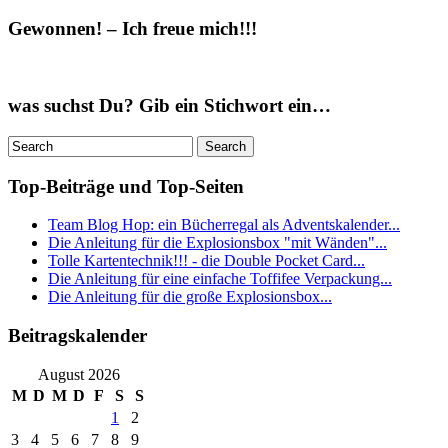
Gewonnen! – Ich freue mich!!!
was suchst Du? Gib ein Stichwort ein…
Top-Beiträge und Top-Seiten
Team Blog Hop: ein Bücherregal als Adventskalender...
Die Anleitung für die Explosionsbox "mit Wänden"...
Tolle Kartentechnik!!! - die Double Pocket Card...
Die Anleitung für eine einfache Toffifee Verpackung...
Die Anleitung für die große Explosionsbox...
Beitragskalender
August 2026
M
D
M
D
F
S
S
1
2
3
4
5
6
7
8
9