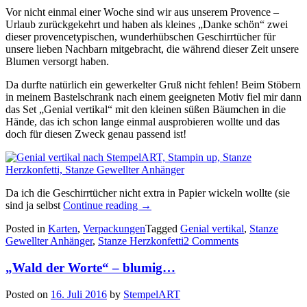
Vor nicht einmal einer Woche sind wir aus unserem Provence –
Urlaub zurückgekehrt und haben als kleines „Danke schön“ zwei
dieser provencetypischen, wunderhübschen Geschirrtücher für
unsere lieben Nachbarn mitgebracht, die während dieser Zeit unsere
Blumen versorgt haben.
Da durfte natürlich ein gewerkelter Gruß nicht fehlen! Beim Stöbern
in meinem Bastelschrank nach einem geeigneten Motiv fiel mir dann
das Set „Genial vertikal“ mit den kleinen süßen Bäumchen in die
Hände, das ich schon lange einmal ausprobieren wollte und das
doch für diesen Zweck genau passend ist!
Da ich die Geschirrtücher nicht extra in Papier wickeln wollte (sie
„Unsere
sind ja selbst
Continue reading
→
Blumen
Posted in
Karten
,
Verpackungen
Tagged
Genial vertikal
,
Stanze
sagen
Gewellter Anhänger
,
Stanze Herzkonfetti
2 Comments
danke…“
„Wald der Worte“ – blumig…
Posted on
16. Juli 2016
by
StempelART