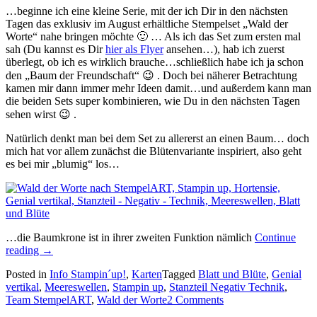
…beginne ich eine kleine Serie, mit der ich Dir in den nächsten
Tagen das exklusiv im August erhältliche Stempelset „Wald der
Worte“ nahe bringen möchte 🙂 … Als ich das Set zum ersten mal
sah (Du kannst es Dir
hier als Flyer
ansehen…), hab ich zuerst
überlegt, ob ich es wirklich brauche…schließlich habe ich ja schon
den „Baum der Freundschaft“ 😉 . Doch bei näherer Betrachtung
kamen mir dann immer mehr Ideen damit…und außerdem kann man
die beiden Sets super kombinieren, wie Du in den nächsten Tagen
sehen wirst 😉 .
Natürlich denkt man bei dem Set zu allererst an einen Baum… doch
mich hat vor allem zunächst die Blütenvariante inspiriert, also geht
es bei mir „blumig“ los…
…die Baumkrone ist in ihrer zweiten Funktion nämlich
Continue
„„Wald
reading
→
der
Posted in
Info Stampin´up!
,
Karten
Tagged
Blatt und Blüte
,
Genial
Worte“
vertikal
,
Meereswellen
,
Stampin up
,
Stanzteil Negativ Technik
,
–
Team StempelART
,
Wald der Worte
2 Comments
blumig…“