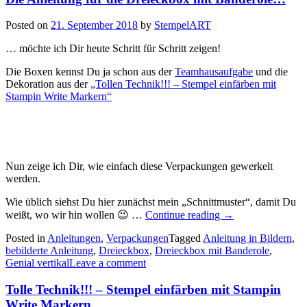
Posted on
21. September 2018
by
StempelART
… möchte ich Dir heute Schritt für Schritt zeigen!
Die Boxen kennst Du ja schon aus der
Teamhausaufgabe
und die
Dekoration aus der
„Tollen Technik!!! – Stempel einfärben mit
Stampin Write Markern“
Nun zeige ich Dir, wie einfach diese Verpackungen gewerkelt
werden.
Wie üblich siehst Du hier zunächst mein „Schnittmuster“, damit Du
„Die
weißt, wo wir hin wollen 😉 …
Continue reading
→
Anleitung
Posted in
Anleitungen
,
Verpackungen
Tagged
Anleitung in Bildern
für
,
bebilderte Anleitung
,
Dreieckbox
,
Dreieckbox mit Banderole
die
,
Genial vertikal
Leave a comment
Dreieckbox
mit
Banderole…“
Tolle Technik!!! – Stempel einfärben mit Stampin
Write Markern…