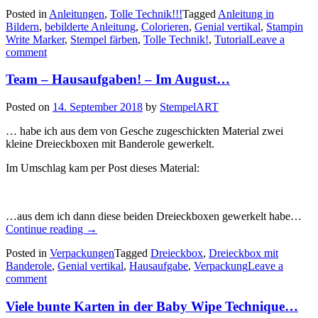
Technik!!!
Posted in
Anleitungen
,
Tolle Technik!!!
Tagged
Anleitung in
–
Bildern
,
bebilderte Anleitung
,
Colorieren
,
Genial vertikal
,
Stampin
Stempel
Write Marker
,
Stempel färben
,
Tolle Technik!
,
Tutorial
Leave a
einfärben
comment
mit
Stampin
Team – Hausaufgaben! – Im August…
Write
Markern…“
Posted on
14. September 2018
by
StempelART
… habe ich aus dem von Gesche zugeschickten Material zwei
kleine Dreieckboxen mit Banderole gewerkelt.
Im Umschlag kam per Post dieses Material:
…aus dem ich dann diese beiden Dreieckboxen gewerkelt habe…
„Team
Continue reading
→
–
Posted in
Verpackungen
Tagged
Dreieckbox
,
Dreieckbox mit
Hausaufgaben!
Banderole
,
Genial vertikal
,
Hausaufgabe
,
Verpackung
Leave a
–
comment
Im
August…“
Viele bunte Karten in der Baby Wipe Technique…