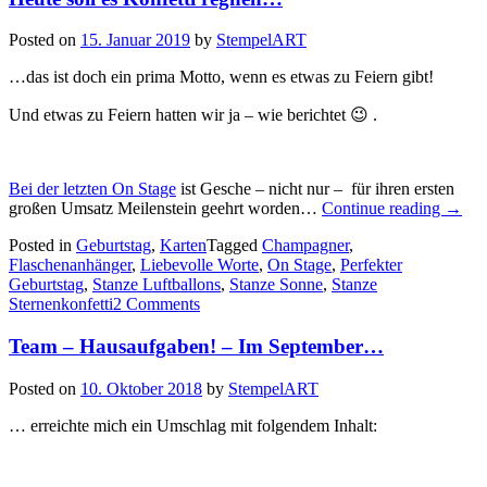
Posted on
15. Januar 2019
by
StempelART
…das ist doch ein prima Motto, wenn es etwas zu Feiern gibt!
Und etwas zu Feiern hatten wir ja – wie berichtet 😉 .
Bei der letzten On Stage
ist Gesche – nicht nur – für ihren ersten
„Heut
großen Umsatz Meilenstein geehrt worden…
Continue reading
→
soll
Posted in
Geburtstag
,
Karten
Tagged
Champagner
,
es
Flaschenanhänger
,
Liebevolle Worte
,
On Stage
,
Perfekter
Konfet
Geburtstag
,
Stanze Luftballons
,
Stanze Sonne
,
Stanze
regn
Sternenkonfetti
2 Comments
Team – Hausaufgaben! – Im September…
Posted on
10. Oktober 2018
by
StempelART
… erreichte mich ein Umschlag mit folgendem Inhalt: