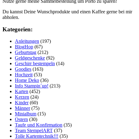
Nutze gerne meine Sammelbestellung um Porto zu sparen!
Du kannst Deine Wunschprodukte und einen Kaffee gerne bei mir
abholen.
Kategorien:
Anleitungen
(197)
BlogHop
(67)
Geburtstag
(212)
Geldgeschenke
(92)
Geschirr bestempeln
(14)
Goodies
(163)
Hochzeit
(53)
Home Deko
(36)
Info Stampin´up!
(213)
Karten
(452)
Kerzen
(24)
Kinder
(60)
Männer
(75)
Minialbum
(15)
Ostern
(30)
Taufe und Konfirmation
(35)
Team StempelART
(37)
Tolle Kartentechnik!!!
(35)