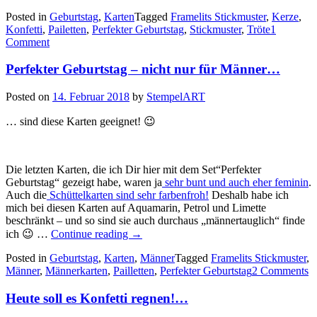
Geburtstag!…“
Posted in
Geburtstag
,
Karten
Tagged
Framelits Stickmuster
,
Kerze
,
Konfetti
,
Pailetten
,
Perfekter Geburtstag
,
Stickmuster
,
Tröte
1
Comment
Perfekter Geburtstag – nicht nur für Männer…
Posted on
14. Februar 2018
by
StempelART
… sind diese Karten geeignet! 😉
Die letzten Karten, die ich Dir hier mit dem Set“Perfekter
Geburtstag“ gezeigt habe, waren ja
sehr bunt und auch eher feminin
.
Auch die
Schüttelkarten sind sehr farbenfroh!
Deshalb habe ich
mich bei diesen Karten auf Aquamarin, Petrol und Limette
beschränkt – und so sind sie auch durchaus „männertauglich“ finde
„Perfekter
ich 😉 …
Continue reading
→
Geburtstag
Posted in
Geburtstag
,
Karten
–
,
Männer
Tagged
Framelits Stickmuster
,
Männer
,
Männerkarten
,
Pailletten
nicht
,
Perfekter Geburtstag
2 Comments
nur
für
Heute soll es Konfetti regnen!…
Männer…“