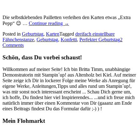
Die selbstklebenden Pailletten verleihen den Karten etwas „Extra
„Perfekter
Pepp“ 😉 …
Continue reading
→
Geburtstag!
Posted in
Geburtstag
,
Karten
Tagged
…“
dreifach einstellbare
Fähnchenstanze
,
Geburtstag
,
Konfetti
,
Perfekter Geburtstag
2
Comments
Schön, dass Du vorbei schaust!
Willkommen auf meiner Seite! Ich bin Britta Timm, unabhängige
Demonstratorin mit Stampin´up! aus Altenholz bei Kiel. Auf meiner
Seite zeige ich Dir in lockerer Folge meine Werke als Anregung für
eigene Werke, Anleitungen,Tipps und alles rund um Stampin´up!,
was mir sonst noch interessant erscheint ... Schau Dich gerne um,
ich hoffe, Du findest hier viel Inspirierendes... ...und ich freue mich
natürlich immer über einen Kommentar von Dir (gaaanz am Ende
eines Beitrags findest Du das Formular dafür ;-) ) !
Mein Flohmarkt