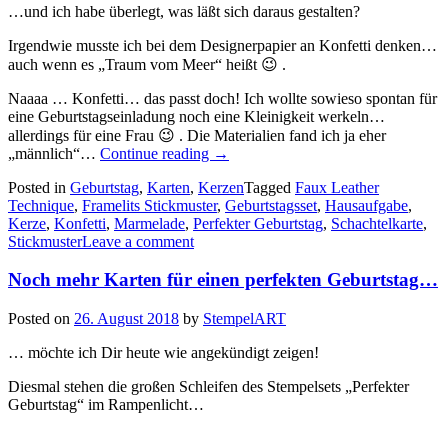
…und ich habe überlegt, was läßt sich daraus gestalten?
Irgendwie musste ich bei dem Designerpapier an Konfetti denken…
auch wenn es „Traum vom Meer“ heißt 😉 .
Naaaa … Konfetti… das passt doch! Ich wollte sowieso spontan für
eine Geburtstagseinladung noch eine Kleinigkeit werkeln…
allerdings für eine Frau 😉 . Die Materialien fand ich ja eher
„Team
„männlich“…
Continue reading
→
–
Posted in
Geburtstag
,
Karten
,
Kerzen
Tagged
Faux Leather
Hausaufgaben!
Technique
,
Framelits Stickmuster
,
Geburtstagsset
,
Hausaufgabe
,
–
Kerze
,
Konfetti
,
Marmelade
,
Perfekter Geburtstag
,
Schachtelkarte
,
Im
Stickmuster
Leave a comment
September…“
Noch mehr Karten für einen perfekten Geburtstag…
Posted on
26. August 2018
by
StempelART
… möchte ich Dir heute wie angekündigt zeigen!
Diesmal stehen die großen Schleifen des Stempelsets „Perfekter
Geburtstag“ im Rampenlicht…