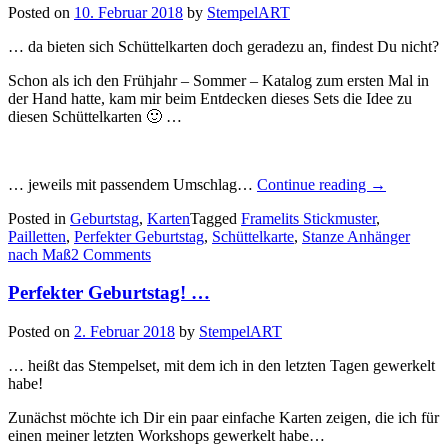
Posted on
10. Februar 2018
by
StempelART
… da bieten sich Schüttelkarten doch geradezu an, findest Du nicht?
Schon als ich den Frühjahr – Sommer – Katalog zum ersten Mal in
der Hand hatte, kam mir beim Entdecken dieses Sets die Idee zu
diesen Schüttelkarten 🙂 …
„Heute
… jeweils mit passendem Umschlag…
Continue reading
→
soll
Posted in
Geburtstag
,
Karten
Tagged
Framelits Stickmuster
,
es
Pailletten
,
Perfekter Geburtstag
,
Schüttelkarte
,
Stanze Anhänger
Konfetti
nach Maß
2 Comments
regnen!…“
Perfekter Geburtstag! …
Posted on
2. Februar 2018
by
StempelART
… heißt das Stempelset, mit dem ich in den letzten Tagen gewerkelt
habe!
Zunächst möchte ich Dir ein paar einfache Karten zeigen, die ich für
einen meiner letzten Workshops gewerkelt habe…