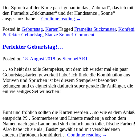
Der Spruch auf der Karte passt genau in das „Zahnrad“, das ich mit
den Framelits „Stickmuster“ und der Handstanze „Sonne“
„Noch
ausgestanzt habe…
Continue reading
→
mehr
Posted in
Geburtstag
,
Karten
Tagged
Framelits Stickmuster
,
Konfetti
,
Karten
Perfekter Geburtstag
,
Stanze Sonne
1 Comment
für
einen
Perfekter Geburtstag!…
perfekten
Geburtstag…“
Posted on
18. August 2018
by
StempelART
… so heißt das tolle Stempelset, mit dem ich wieder mal ein paar
Geburtstagskarten gewerkelt habe! Ich finde die Kombination aus
Motiven und Sprüchen ist bei diesem Stempelset besonders
gelungen und es eignet sich dadurch super gerade für Anfänger, die
ein vielseitiges Set wünschen!
Bunt und fröhlich sollten die Karten werden… so wie es dem Anlaß
entspricht 😉 . Sommerbeere und Limette machen ja schon dem
Namen nach gute Laune und sind einfach auch tolle, frische Farben!
Also habe ich sie als „Basis“ gewählt und mit verschiedenen
„Perfekter
anderen Farbtönen kombiniert…
Continue reading
→