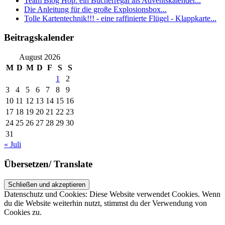
Team Blog Hop: ein Bücherregal als Adventskalender...
Die Anleitung für die große Explosionsbox...
Tolle Kartentechnik!!! - eine raffinierte Flügel - Klappkarte...
Beitragskalender
August 2026
M
D
M
D
F
S
S
1
2
3
4
5
6
7
8
9
10
11
12
13
14
15
16
17
18
19
20
21
22
23
24
25
26
27
28
29
30
31
« Juli
Übersetzen/ Translate
Datenschutz und Cookies: Diese Website verwendet Cookies. Wenn
du die Website weiterhin nutzt, stimmst du der Verwendung von
Cookies zu.