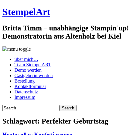
StempelArt
Britta Timm – unabhängige Stampin´up!
Demonstratorin aus Altenholz bei Kiel
über mich…
Team StempelART
Demo werden
Gastgeberin werden
Bestellung
Kontaktformular
Datenschutz
Impressum
Schlagwort:
Perfekter Geburtstag
Heute soll es Konfetti regnen…