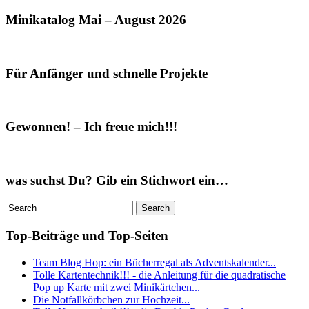
Minikatalog Mai – August 2026
Für Anfänger und schnelle Projekte
Gewonnen! – Ich freue mich!!!
was suchst Du? Gib ein Stichwort ein…
Top-Beiträge und Top-Seiten
Team Blog Hop: ein Bücherregal als Adventskalender...
Tolle Kartentechnik!!! - die Anleitung für die quadratische
Pop up Karte mit zwei Minikärtchen...
Die Notfallkörbchen zur Hochzeit...