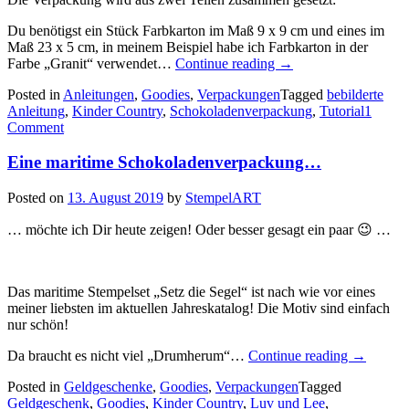
Du benötigst ein Stück Farbkarton im Maß 9 x 9 cm und eines im
Maß 23 x 5 cm, in meinem Beispiel habe ich Farbkarton in der
„Die
Farbe „Granit“ verwendet…
Continue reading
→
Anleitung
Posted in
Anleitungen
,
Goodies
,
Verpackungen
Tagged
bebilderte
für
Anleitung
,
Kinder Country
,
Schokoladenverpackung
,
Tutorial
1
die
Comment
Schokoladenriegelve
Eine maritime Schokoladenverpackung…
Posted on
13. August 2019
by
StempelART
… möchte ich Dir heute zeigen! Oder besser gesagt ein paar 😉 …
Das maritime Stempelset „Setz die Segel“ ist nach wie vor eines
meiner liebsten im aktuellen Jahreskatalog! Die Motiv sind einfach
nur schön!
„Eine
Da braucht es nicht viel „Drumherum“…
Continue reading
→
maritime
Posted in
Geldgeschenke
,
Goodies
,
Verpackungen
Tagged
Schokola
Geldgeschenk
,
Goodies
,
Kinder Country
,
Luv und Lee
,