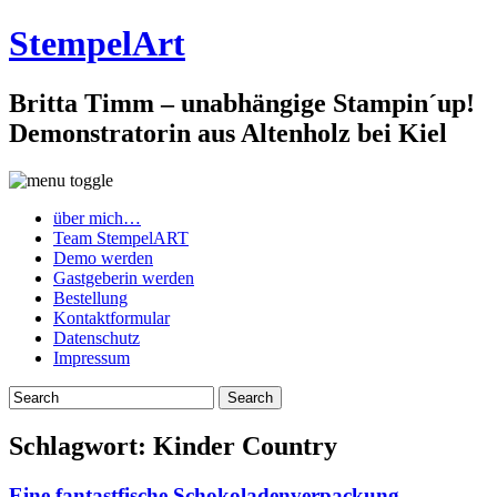
StempelArt
Britta Timm – unabhängige Stampin´up!
Demonstratorin aus Altenholz bei Kiel
über mich…
Team StempelART
Demo werden
Gastgeberin werden
Bestellung
Kontaktformular
Datenschutz
Impressum
Schlagwort:
Kinder Country
Eine fantastfische Schokoladenverpackung…