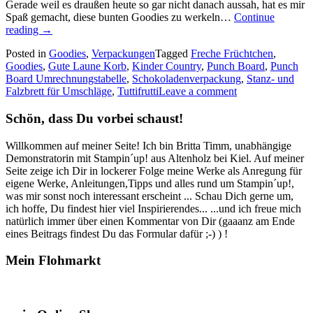
Gerade weil es draußen heute so gar nicht danach aussah, hat es mir
Spaß gemacht, diese bunten Goodies zu werkeln…
Continue
„Tuttifrutti
reading
→
–
Posted in
Goodies
,
Verpackungen
Tagged
Freche Früchtchen
,
ein
Goodies
,
Gute Laune Korb
,
Kinder Country
,
Punch Board
,
Punch
paar
Board Umrechnungstabelle
,
Schokoladenverpackung
,
Stanz- und
fruchtige
Falzbrett für Umschläge
,
Tuttifrutti
Leave a comment
Verpackungen…“
Schön, dass Du vorbei schaust!
Willkommen auf meiner Seite! Ich bin Britta Timm, unabhängige
Demonstratorin mit Stampin´up! aus Altenholz bei Kiel. Auf meiner
Seite zeige ich Dir in lockerer Folge meine Werke als Anregung für
eigene Werke, Anleitungen,Tipps und alles rund um Stampin´up!,
was mir sonst noch interessant erscheint ... Schau Dich gerne um,
ich hoffe, Du findest hier viel Inspirierendes... ...und ich freue mich
natürlich immer über einen Kommentar von Dir (gaaanz am Ende
eines Beitrags findest Du das Formular dafür ;-) ) !
Mein Flohmarkt