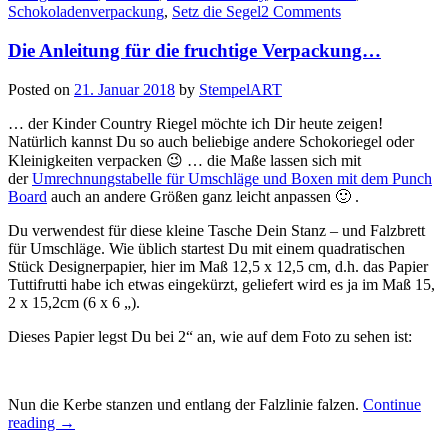
Schokoladenverpackung
,
Setz die Segel
2 Comments
Die Anleitung für die fruchtige Verpackung…
Posted on
21. Januar 2018
by
StempelART
… der Kinder Country Riegel möchte ich Dir heute zeigen!
Natürlich kannst Du so auch beliebige andere Schokoriegel oder
Kleinigkeiten verpacken 😉 … die Maße lassen sich mit
der
Umrechnungstabelle für Umschläge und Boxen mit dem Punch
Board
auch an andere Größen ganz leicht anpassen 🙂 .
Du verwendest für diese kleine Tasche Dein Stanz – und Falzbrett
für Umschläge. Wie üblich startest Du mit einem quadratischen
Stück Designerpapier, hier im Maß 12,5 x 12,5 cm, d.h. das Papier
Tuttifrutti habe ich etwas eingekürzt, geliefert wird es ja im Maß 15,
2 x 15,2cm (6 x 6 „).
Dieses Papier legst Du bei 2“ an, wie auf dem Foto zu sehen ist:
Nun die Kerbe stanzen und entlang der Falzlinie falzen.
Continue
„Die
reading
→
Anleitung