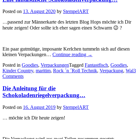
Posted on
13. August 2020
by
StempelART
…passend zur Männerkarte des letzten Blog Hops möchte ich Dir
heute zeigen! Oder sollte ich eher sagen einen Schwarm 😉 ?
Ein paar gutmütige, imposante Kerlchen tummeln sich auf diesen
„Eine
kleinen Verpackungen…
Continue reading
→
fantastfische
Posted in
Goodies
,
Verpackungen
Tagged
Fantastfisch
,
Goodies
,
Schokoladenverpackung
Kinder Country
,
maritim
,
Rock ´n ´Roll Technik
,
Verpackung
,
Wal
3
Comments
Die Anleitung für die
Schokoladenriegelverpackung…
Posted on
16. August 2019
by
StempelART
… möchte ich Dir heute zeigen!
Die Verpackung wird aus zwei Teilen zusammen gesetzt: