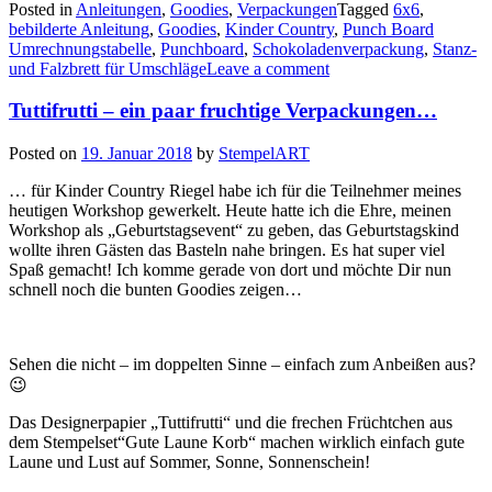
Posted in
Anleitungen
,
Goodies
,
Verpackungen
Tagged
6x6
,
für
bebilderte Anleitung
,
Goodies
,
Kinder Country
,
Punch Board
die
Umrechnungstabelle
,
Punchboard
,
Schokoladenverpackung
,
Stanz-
fruchtige
und Falzbrett für Umschläge
Leave a comment
Verpackung…“
Tuttifrutti – ein paar fruchtige Verpackungen…
Posted on
19. Januar 2018
by
StempelART
… für Kinder Country Riegel habe ich für die Teilnehmer meines
heutigen Workshop gewerkelt. Heute hatte ich die Ehre, meinen
Workshop als „Geburtstagsevent“ zu geben, das Geburtstagskind
wollte ihren Gästen das Basteln nahe bringen. Es hat super viel
Spaß gemacht! Ich komme gerade von dort und möchte Dir nun
schnell noch die bunten Goodies zeigen…
Sehen die nicht – im doppelten Sinne – einfach zum Anbeißen aus?
😉
Das Designerpapier „Tuttifrutti“ und die frechen Früchtchen aus
dem Stempelset“Gute Laune Korb“ machen wirklich einfach gute
Laune und Lust auf Sommer, Sonne, Sonnenschein!