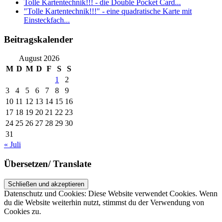
Tolle Kartentechnik!!! - die Double Pocket Card...
"Tolle Kartentechnik!!!" - eine quadratische Karte mit
Einsteckfach...
Beitragskalender
August 2026
M
D
M
D
F
S
S
1
2
3
4
5
6
7
8
9
10
11
12
13
14
15
16
17
18
19
20
21
22
23
24
25
26
27
28
29
30
31
« Juli
Übersetzen/ Translate
Datenschutz und Cookies: Diese Website verwendet Cookies. Wenn
du die Website weiterhin nutzt, stimmst du der Verwendung von
Cookies zu.