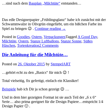
…sind nach dem
Bauplan „Milchtüte“
entstanden…
Das edle Designerpapier „Frühlingsglanz“ habe ich zunächst mit der
Schwammwalze in Olivgrün eingefärbt, um ein bißchen Farbe ins
„Diese
Spiel zu bringen 😉 .
Continue reading
→
kleinen
Posted in
Goodies
,
Ostern
,
Verpackungen
Ostertüten…“
Tagged
A Good Day
,
Milchtüte
,
Ostern
,
Stanze Luftballons
,
Stanze Sonne
,
Süßes
Häschen
,
Tortenkreation
2 Comments
Die Anleitung für die Milchtüte…
Posted on
26. Oktober 2015
by
StempelART
…gehört echt zu den „Basics“ für mich 😉 !
Total vielseitig, fix gefertigt, einfach ein Klassiker!
Beispiele
hab ich Dir ja schon gezeigt 😉 …
Und in dem hier gezeigten Format ist sie auch Teil der „6 x 6“
Serie… also prima geeignet für die Design Papiere…entspricht 1/4
Design Papier 🙂 .