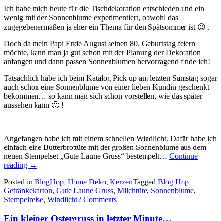
Ich habe mich heute für die Tischdekoration entschieden und ein
wenig mit der Sonnenblume experimentiert, obwohl das
zugegebenermaßen ja eher ein Thema für den Spätsommer ist 😉 .
Doch da mein Papi Ende August seinen 80. Geburtstag feiern
möchte, kann man ja gut schon mit der Planung der Dekoration
anfangen und dann passen Sonnenblumen hervorragend finde ich!
Tatsächlich habe ich beim Katalog Pick up am letzten Samstag sogar
auch schon eine Sonnenblume von einer lieben Kundin geschenkt
bekommen… so kann man sich schon vorstellen, wie das später
aussehen kann 🙂 !
Angefangen habe ich mit einem schnellen Windlicht. Dafür habe ich
einfach eine Butterbrottüte mit der großen Sonnenblume aus dem
neuen Stempelset „Gute Laune Gruss“ bestempelt…
Continue
„Stempelreise
reading
→
Blogparade:
Posted in
BlogHop
,
Home Deko
,
Kerzen
Tagged
Blog Hop
,
Goodies
Getränkekarton
,
Gute Laune Gruss
,
Milchtüte
,
Sonnenblume
,
und
Stempelreise
,
Windlicht
2 Comments
Tischdekoration…“
Ein kleiner Ostergruss in letzter Minute…