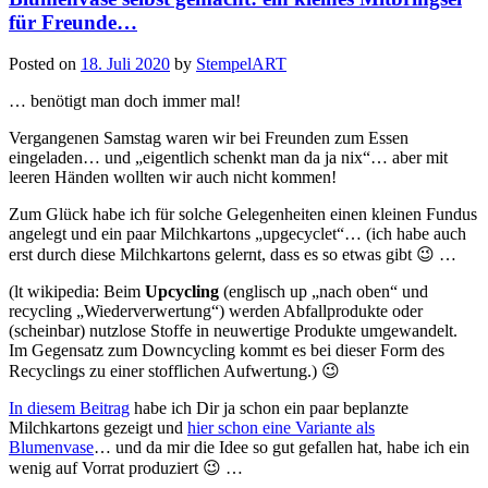
für Freunde…
Posted on
18. Juli 2020
by
StempelART
… benötigt man doch immer mal!
Vergangenen Samstag waren wir bei Freunden zum Essen
eingeladen… und „eigentlich schenkt man da ja nix“… aber mit
leeren Händen wollten wir auch nicht kommen!
Zum Glück habe ich für solche Gelegenheiten einen kleinen Fundus
angelegt und ein paar Milchkartons „upgecyclet“… (ich habe auch
erst durch diese Milchkartons gelernt, dass es so etwas gibt 😉 …
(lt wikipedia: Beim
Upcycling
(englisch up „nach oben“ und
recycling „Wiederverwertung“) werden Abfallprodukte oder
(scheinbar) nutzlose Stoffe in neuwertige Produkte umgewandelt.
Im Gegensatz zum Downcycling kommt es bei dieser Form des
Recyclings zu einer stofflichen Aufwertung.) 😉
In diesem Beitrag
habe ich Dir ja schon ein paar beplanzte
Milchkartons gezeigt und
hier schon eine Variante als
Blumenvase
… und da mir die Idee so gut gefallen hat, habe ich ein
wenig auf Vorrat produziert 😉 …