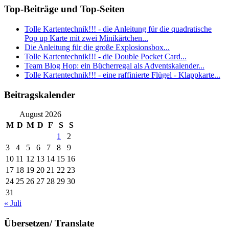
Top-Beiträge und Top-Seiten
Tolle Kartentechnik!!! - die Anleitung für die quadratische
Pop up Karte mit zwei Minikärtchen...
Die Anleitung für die große Explosionsbox...
Tolle Kartentechnik!!! - die Double Pocket Card...
Team Blog Hop: ein Bücherregal als Adventskalender...
Tolle Kartentechnik!!! - eine raffinierte Flügel - Klappkarte...
Beitragskalender
August 2026
M
D
M
D
F
S
S
1
2
3
4
5
6
7
8
9
10
11
12
13
14
15
16
17
18
19
20
21
22
23
24
25
26
27
28
29
30
31
« Juli
Übersetzen/ Translate