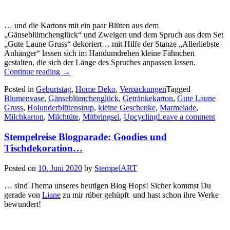
… und die Kartons mit ein paar Blüten aus dem
„Gänseblümchenglück“ und Zweigen und dem Spruch aus dem Set
„Gute Laune Gruss“ dekoriert… mit Hilfe der Stanze „Allerliebste
Anhänger“ lassen sich im Handumdrehen kleine Fähnchen
gestalten, die sich der Länge des Spruches anpassen lassen.
„Blumenvase
Continue reading
→
selbst
Posted in
Geburtstag
,
Home Deko
,
Verpackungen
Tagged
gemacht:
Blumenvase
,
Gänseblümchenglück
,
Getränkekarton
,
Gute Laune
ein
Gruss
,
Holunderblütensirup
,
kleine Geschenke
,
Marmelade
,
kleines
Milchkarton
,
Milchtüte
,
Mitbringsel
,
Upcycling
Leave a comment
Mitbringsel
für
Stempelreise Blogparade: Goodies und
Freunde…“
Tischdekoration…
Posted on
10. Juni 2020
by
StempelART
… sind Thema unseres heutigen Blog Hops! Sicher kommst Du
gerade von
Liane
zu mir rüber gehüpft und hast schon ihre Werke
bewundert!