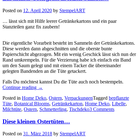
Posted on
12. April 2020
by
StempelART
… lässt sich mit Hilfe leerer Getränkekartons und ein paar
Stanzteilen ganz fix zaubern!
Die eigentliche Vorarbeit besteht im Sammeln der Getränkekartons.
Diese werden dann abgeschnitten und die oberste bunte
Papierschicht abgezogen. Mit ein wenig Geschick lässt sich nun der
Rand umkrempeln. Für die Verzierung habe ich einfach ein Band
um den Saum gelegt und mit einem Tacker die übereinander
gelegten Bandenden an die Tüte getackert.
Falls Du möchtest kannst Du die Tüte auch noch bestempeln.
„Ein
Continue reading
→
kleiner
Posted in
Home Deko
,
Ostern
,
Verpackungen
Tagged
bepflanzte
Ostergruss
Tüte
,
Botanical Blooms
,
Getränkekarton
,
Home Deko
,
Libelle
,
in
Milchtüte
,
Ostern
,
Schmetterling
,
Tischdeko
3 Comments
letzter
Minute…“
Diese kleinen Ostertüten…
Posted on
31. März 2018
by
StempelART