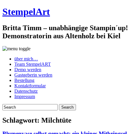
StempelArt
Britta Timm – unabhängige Stampin´up!
Demonstratorin aus Altenholz bei Kiel
über mich…
Team StempelART
Demo werden
Gastgeberin werden
Bestellung
Kontaktformular
Datenschutz
Impressum
Schlagwort:
Milchtüte
Blumenvase selbst gemacht: ein kleines Mitbringsel