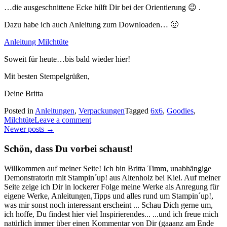
…die ausgeschnittene Ecke hilft Dir bei der Orientierung 😉 .
Dazu habe ich auch Anleitung zum Downloaden… 🙂
Anleitung Milchtüte
Soweit für heute…bis bald wieder hier!
Mit besten Stempelgrüßen,
Deine Britta
Posted in
Anleitungen
,
Verpackungen
Tagged
6x6
,
Goodies
,
Milchtüte
Leave a comment
Posts
Newer posts
→
navigation
Schön, dass Du vorbei schaust!
Willkommen auf meiner Seite! Ich bin Britta Timm, unabhängige
Demonstratorin mit Stampin´up! aus Altenholz bei Kiel. Auf meiner
Seite zeige ich Dir in lockerer Folge meine Werke als Anregung für
eigene Werke, Anleitungen,Tipps und alles rund um Stampin´up!,
was mir sonst noch interessant erscheint ... Schau Dich gerne um,
ich hoffe, Du findest hier viel Inspirierendes... ...und ich freue mich
natürlich immer über einen Kommentar von Dir (gaaanz am Ende