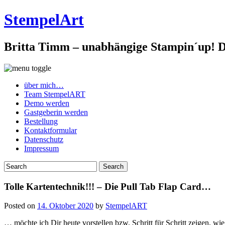
StempelArt
Britta Timm – unabhängige Stampin´up! De
über mich…
Team StempelART
Demo werden
Gastgeberin werden
Bestellung
Kontaktformular
Datenschutz
Impressum
Tolle Kartentechnik!!! – Die Pull Tab Flap Card…
Posted on
14. Oktober 2020
by
StempelART
… möchte ich Dir heute vorstellen bzw. Schritt für Schritt zeigen, wi