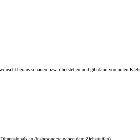
e gewünscht heraus schauen bzw. überstehen und gib dann von unten Kl
ite Dimensionals an (insbesondere neben dem Ziehstreifen)…