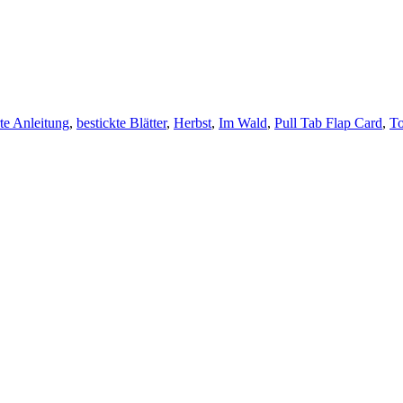
rte Anleitung
,
bestickte Blätter
,
Herbst
,
Im Wald
,
Pull Tab Flap Card
,
To