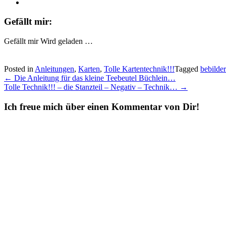
Gefällt mir:
Gefällt mir
Wird geladen …
Posted in
Anleitungen
,
Karten
,
Tolle Kartentechnik!!!
Tagged
bebilde
Post
←
Die Anleitung für das kleine Teebeutel Büchlein…
Tolle Technik!!! – die Stanzteil – Negativ – Technik…
→
navigation
Ich freue mich über einen Kommentar von Dir!