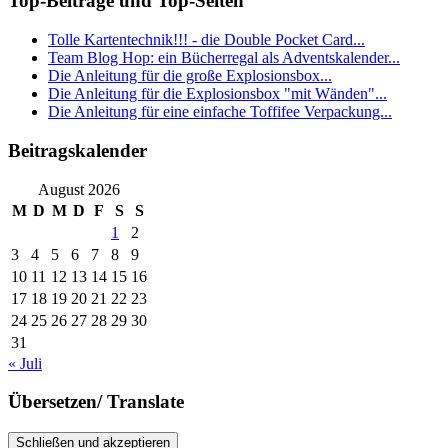
Top-Beiträge und Top-Seiten
Tolle Kartentechnik!!! - die Double Pocket Card...
Team Blog Hop: ein Bücherregal als Adventskalender...
Die Anleitung für die große Explosionsbox...
Die Anleitung für die Explosionsbox "mit Wänden"...
Die Anleitung für eine einfache Toffifee Verpackung...
Beitragskalender
August 2026
M
D
M
D
F
S
S
1
2
3
4
5
6
7
8
9
10
11
12
13
14
15
16
17
18
19
20
21
22
23
24
25
26
27
28
29
30
31
« Juli
Übersetzen/ Translate