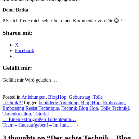
Deine Britta
P.S.: Ich freue mich sehr über einen Kommentar von Dir 😉 !
Sharen mit:
X
Facebook
Gefällt mir:
Gefällt mir
Wird geladen …
Posted in
Anleitungen
,
BlogHop
,
Geburtstag
,
Tolle
Technik!!!
Tagged
bebilderte Anleitung
,
Blog Hop
,
Embossing
,
Embossing Resist Technique
,
Technik Blog Hop
,
Tolle Technik!
,
Tortenkreation
,
Tutorial
Post
←
Einen extra großen Tortentraum…
Team – Hausaufgaben! – Im Juni…
→
navigation
3 thoughts on “
Der achte Technik – Blog –