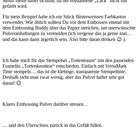
Motiv bleibt dabei sichtbar, da der entstandene „Lack“ nicht mit
gefärbt wird.
Für mein Beispiel habe ich ein Stück flüsterweissen Farbkarton
verwendet. Wie üblich solltest Du vor dem Embossen einmal mit
dem Embossing Buddy über das Papier streichen, um unerwünschte
Pulveranhaftungen zu vermeiden (ich vergesse das ja gerne mal…
und das kann dann ärgerlich sein. Also bitte daran denken 😉 ).
Ich habe mich für das Stempelset „Tortentraum“ mit den passenden
Framelits „Tortenkreation“ entschieden. Einfach mit VersaMark
Tinte stempeln… das ist die klebrige, transparente Stempeltinte.
Deshalb sieht man zwar wenig, aber das Pulver haftet sehr gut
daran! 😉
Klares Embossing Pulver darüber streuen…
… und den Überschuss zurück in das Gefäß füllen.