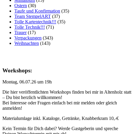
Minialbum
(15)
Ostern
(30)
Taufe und Konfirmation
(35)
Team StempelART
(37)
Tolle Kartentechnik!!!
(35)
Tolle Technik!!!
(71)
Trauer
(17)
Verpackungen
(343)
Weihnachten
(143)
Workshops:
Montag, 06.07.26 um 19h
Die hier veröffentlichten Workshops finden bei mir in Altenholz statt
– Du bist herzlich willkommen!
Bei Interesse oder Fragen einfach bei mir melden oder gleich
anmelden!
Materialumlage inkl. Kataloge, Getränke, Knabberkram 10,-€
Kein Termin für Dich dabei? Werde Gastgeberin und spreche
Deinen Wunschtermin mit mir ab!