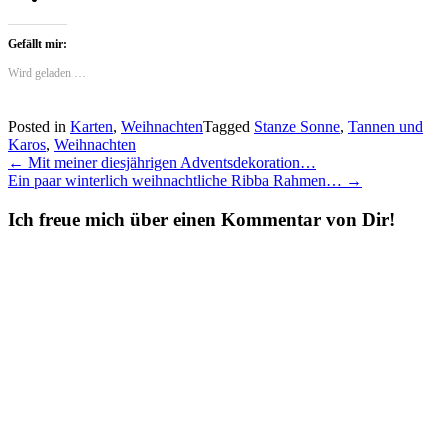
Gefällt mir:
Wird geladen …
Posted in
Karten
,
Weihnachten
Tagged
Stanze Sonne
,
Tannen und
Karos
,
Weihnachten
Post
←
Mit meiner diesjährigen Adventsdekoration…
Ein paar winterlich weihnachtliche Ribba Rahmen…
→
navigation
Ich freue mich über einen Kommentar von Dir!