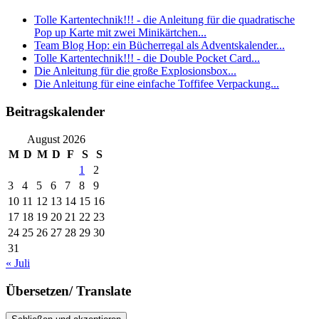
Tolle Kartentechnik!!! - die Anleitung für die quadratische
Pop up Karte mit zwei Minikärtchen...
Team Blog Hop: ein Bücherregal als Adventskalender...
Tolle Kartentechnik!!! - die Double Pocket Card...
Die Anleitung für die große Explosionsbox...
Die Anleitung für eine einfache Toffifee Verpackung...
Beitragskalender
August 2026
M
D
M
D
F
S
S
1
2
3
4
5
6
7
8
9
10
11
12
13
14
15
16
17
18
19
20
21
22
23
24
25
26
27
28
29
30
31
« Juli
Übersetzen/ Translate