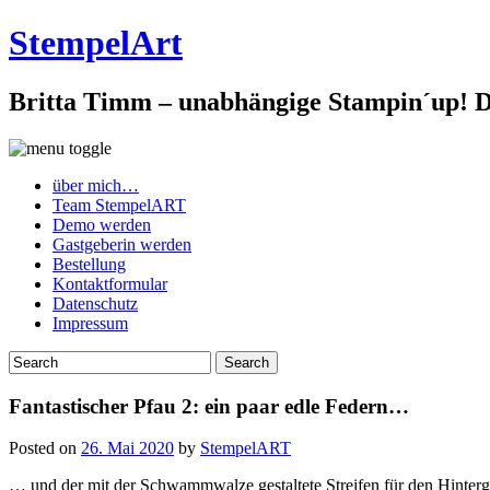
StempelArt
Britta Timm – unabhängige Stampin´up! De
über mich…
Team StempelART
Demo werden
Gastgeberin werden
Bestellung
Kontaktformular
Datenschutz
Impressum
Fantastischer Pfau 2: ein paar edle Federn…
Posted on
26. Mai 2020
by
StempelART
… und der mit der Schwammwalze gestaltete Streifen für den Hinterg