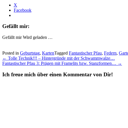
X
Facebook
Gefällt mir:
Gefällt mir
Wird geladen …
Posted in
Geburtstag
,
Karten
Tagged
Fantastischer Pfau
,
Federn
,
Gart
Post
←
Tolle Technik!!! – Hintergründe mit der Schwammwalze…
Fantastischer Pfau 3: Prägen mit Framelits bzw. Stanzformen…
→
navigation
Ich freue mich über einen Kommentar von Dir!