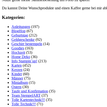
Du kannst Deine Wunschprodukte und einen Kaffee gerne bei mir ab
Kategorien:
Anleitungen
(197)
BlogHop
(67)
Geburtstag
(212)
Geldgeschenke
(92)
Geschirr bestempeln
(14)
Goodies
(163)
Hochzeit
(53)
Home Deko
(36)
Info Stampin´up!
(213)
Karten
(452)
Kerzen
(24)
Kinder
(60)
Männer
(75)
Minialbum
(15)
Ostern
(30)
Taufe und Konfirmation
(35)
Team StempelART
(37)
Tolle Kartentechnik!!!
(35)
Tolle Technik!!!
(71)