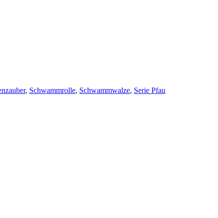
enzauber
,
Schwammrolle
,
Schwammwalze
,
Serie Pfau