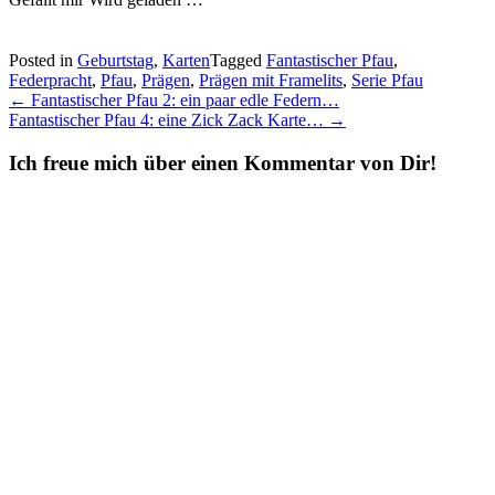
Posted in
Geburtstag
,
Karten
Tagged
Fantastischer Pfau
,
Federpracht
,
Pfau
,
Prägen
,
Prägen mit Framelits
,
Serie Pfau
Post
←
Fantastischer Pfau 2: ein paar edle Federn…
Fantastischer Pfau 4: eine Zick Zack Karte…
→
navigation
Ich freue mich über einen Kommentar von Dir!