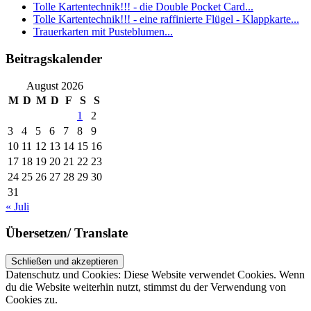
Tolle Kartentechnik!!! - die Double Pocket Card...
Tolle Kartentechnik!!! - eine raffinierte Flügel - Klappkarte...
Trauerkarten mit Pusteblumen...
Beitragskalender
August 2026
M
D
M
D
F
S
S
1
2
3
4
5
6
7
8
9
10
11
12
13
14
15
16
17
18
19
20
21
22
23
24
25
26
27
28
29
30
31
« Juli
Übersetzen/ Translate
Datenschutz und Cookies: Diese Website verwendet Cookies. Wenn
du die Website weiterhin nutzt, stimmst du der Verwendung von
Cookies zu.